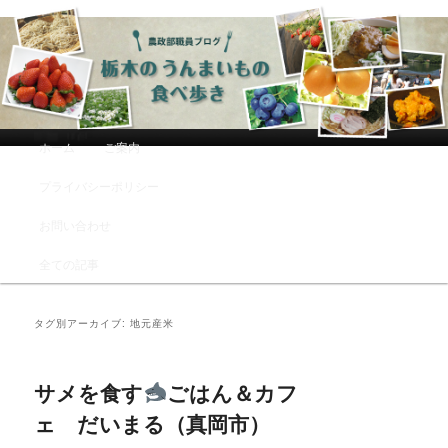
農政部職員ブログ「栃木のうんまい
もの食べ歩き」
メインメニュー
ホーム
ご案内
メインコンテンツへ移動
サブコンテンツへ移動
プライバシーポリシー
お問い合わせ
全ての記事
タグ別アーカイブ:
地元産米
サメを食す
ごはん＆カフ
ェ だいまる（真岡市）