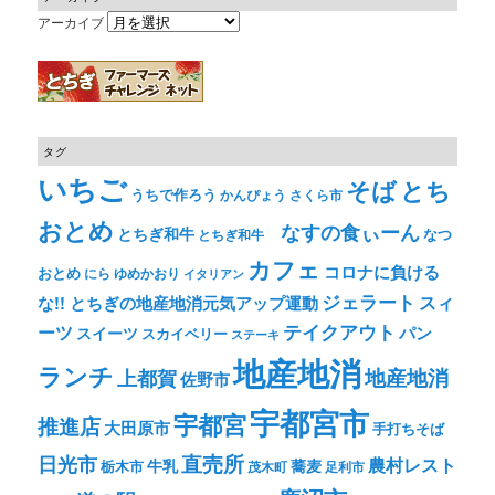
アーカイブ
タグ
いちご
そば
とち
うちで作ろう
かんぴょう
さくら市
おとめ
なすの食ぃーん
とちぎ和牛
なつ
とちぎ和牛
カフェ
コロナに負ける
おとめ
ゆめかおり
にら
イタリアン
ジェラート
スィ
な!! とちぎの地産地消元気アップ運動
テイクアウト
ーツ
パン
スイーツ
スカイベリー
ステーキ
地産地消
ランチ
上都賀
地産地消
佐野市
宇都宮市
宇都宮
推進店
大田原市
手打ちそば
直売所
日光市
農村レスト
牛乳
蕎麦
栃木市
茂木町
足利市