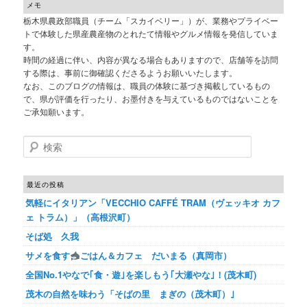
メモ
栃木県農政部職員（チーム「スカイベリー」）が、業務やプライベー
トで体験した県産農産物のとれたて情報やグルメ情報を発信していま
す。
時間の経過に伴い、内容が異なる場合もありますので、店舗等を訪問
する際は、事前に御確認くださるようお願いいたします。
なお、このブログの情報は、職員の体験に基づき掲載しているもの
で、県が評価を行ったり、お墨付きを与えているものではないことを
ご承知願います。
検索
最近の投稿
気軽にイタリアン「VECCHIO CAFFÉ TRAM（ヴェッキオ カフ
ェ トラム）」（高根沢町）
そば処 久我
サメを食す
ごはん＆カフェ だいまる（真岡市）
全国No.1やなで｢食・遊｣を楽しもう｢大瀬やな｣！(茂木町)
茂木の自然を味わう「そばの里 まぎの（茂木町）｣