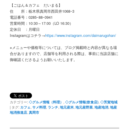
【ごはん＆カフェ だいまる】
住 所：栃木県真岡市西田井1068ｰ3
電話番号：0285ｰ88ｰ0941
営業時間：10:30～17:00（LO 16:30）
定休日 ：月曜日
Instagramはコチラ→
https://www.instagram.com/daimarugohan/
※メニューや価格等については、ブログ掲載時と内容が異なる場
合がありますので、店舗等を利用される際は、事前に当該店舗に
御確認くださるようお願いいたします。
カテゴリー:
◇グルメ情報（料理）
,
◇グルメ情報(飲食店)
,
◇芳賀地域
|
タグ:
カフェ
,
サメ料理
,
ランチ
,
地元産米
,
地元産野菜
,
地産地消
,
地産
地消推進店
,
真岡市