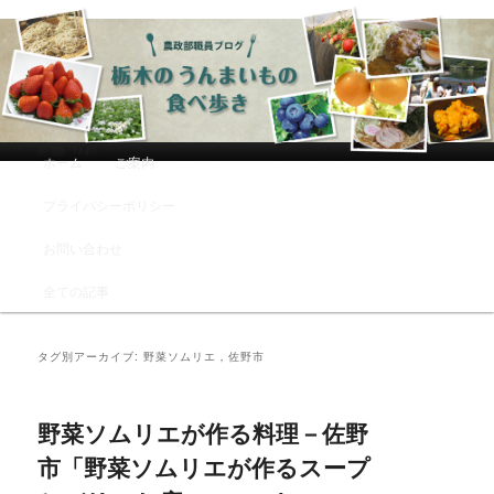
農政部職員ブログ「栃木のうんまい
もの食べ歩き」
メインメニュー
ホーム
ご案内
メインコンテンツへ移動
サブコンテンツへ移動
プライバシーポリシー
お問い合わせ
全ての記事
タグ別アーカイブ:
野菜ソムリエ，佐野市
野菜ソムリエが作る料理－佐野
市「野菜ソムリエが作るスープ