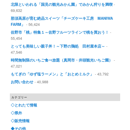
北限といわれる「国見の観光みかん園」でみかん狩りを満喫
-
69,632
那須高原が育む絶品スイーツ「チーズケーキ工房 MANIWA
FARM」
- 56,424
佐野市「桃」特集１～佐野フルーツラインで桃を買おう！
-
55,454
とっても美味しい親子丼！～下野の鶏処 田村屋本店～
-
47,546
時間無制限のいちご食べ放題（真岡市・井頭観光いちご園）
-
47,021
もてぎの「ゆず塩ラーメン」と「おとめミルク」
- 43,792
お問い合わせ
- 40,988
カテゴリー
◇とれたて情報
◇県外
◇販売情報
◆その他