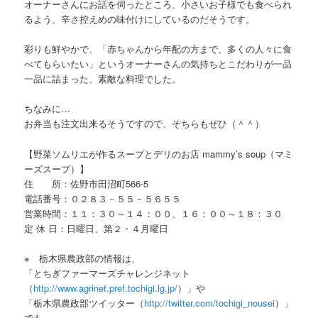
オーナーさんにお話を伺ったところ、小さいお子様でも食べられ
るよう、辛さ控えめの味付けにしているのだそうです。
彩りも鮮やかで、「赤ちゃんから年配の方まで、多くの人々に食
べてもらいたい」というオーナーさんの気持ちとこだわりが一品
一品に詰まった、素敵な料理でした。
ちなみに…
お弁当も注文出来るそうですので、そちらもぜひ（＾＾）
【野菜ソムリエが作るスープとデリのお店 mammy’s soup（マミ
ーズスープ）】
住 所：佐野市田沼町566-5
電話番号：０２８３－５５－５６５５
営業時間：１１：３０～１４：００、１６：００～１８：３０
定 休 日：日曜日、第２・４月曜日
※ 栃木県農政部の情報は、
「とちぎファーマーズチャレンジネット
（
http://www.agrinet.pref.tochigi.lg.jp/
）」や
「栃木県農政部ツイッター（
http://twitter.com/tochigi_nousei
）」
でも