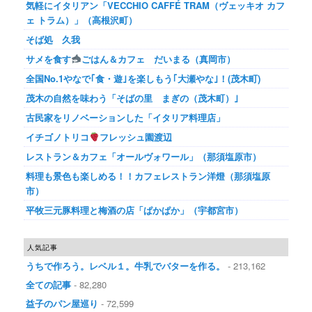
気軽にイタリアン「VECCHIO CAFFÉ TRAM（ヴェッキオ カフ
ェ トラム）」（高根沢町）
そば処 久我
サメを食す
ごはん＆カフェ だいまる（真岡市）
全国No.1やなで｢食・遊｣を楽しもう｢大瀬やな｣！(茂木町)
茂木の自然を味わう「そばの里 まぎの（茂木町）｣
古民家をリノベーションした「イタリア料理店」
イチゴノトリコ
フレッシュ園渡辺
レストラン＆カフェ「オールヴォワール」（那須塩原市）
料理も景色も楽しめる！！カフェレストラン洋燈（那須塩原
市）
平牧三元豚料理と梅酒の店「ぱかぱか」（宇都宮市）
人気記事
うちで作ろう。レベル１。牛乳でバターを作る。
- 213,162
全ての記事
- 82,280
益子のパン屋巡り
- 72,599