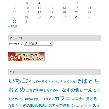
2
3
4
5
6
7
8
9
10
11
12
13
14
15
16
17
18
19
20
21
22
23
24
25
26
27
28
29
30
31
« 12月
アーカイブ
アーカイブ
タグ
いちご
そば
とち
うちで作ろう
かんぴょう
さくら市
おとめ
なすの食ぃーん
とちぎ和牛
なつ
とちぎ和牛
カフェ
コロナに負ける
おとめ
ゆめかおり
にら
イタリアン
ジェラート
スィ
な!! とちぎの地産地消元気アップ運動