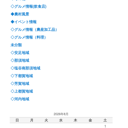
◇グルメ情報(飲食店)
◆農村風景
◆イベント情報
◇グルメ情報（農産加工品）
◇グルメ情報（料理）
未分類
◇安足地域
◇那須地域
◇塩谷南那須地域
◇下都賀地域
◇芳賀地域
◇上都賀地域
◇河内地域
2026年8月
日
月
火
水
木
金
土
1