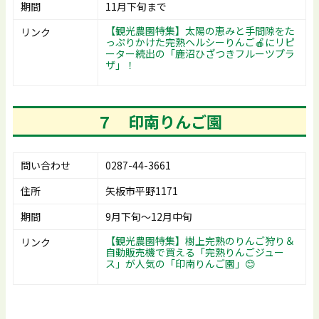
期間
11月下旬まで
【観光農園特集】太陽の恵みと手間隙をた
リンク
っぷりかけた完熟ヘルシーりんご🍎にリピ
ーター続出の「鹿沼ひざつきフルーツプラ
ザ」！
７
印南りんご園
問い合わせ
0287-44-3661
住所
矢板市平野1171
期間
9月下旬～12月中旬
【観光農園特集】樹上完熟のりんご狩り＆
リンク
自動販売機で買える「完熟りんごジュー
ス」が人気の「印南りんご園」😊