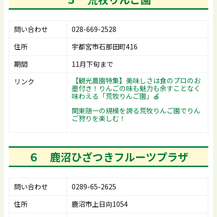
問い合わせ
028-669-2528
住所
宇都宮市石那田町416
期間
11月下旬まで
【観光農園特集】美味しさは食のプロのお
リンク
墨付き！りんごの味も魅力も余すことなく
味わえる「荒牧りんご園」🍎
関東随一の規模を誇る荒牧りんご園でりん
ご狩りを楽しむ！
６
鹿沼ひざつきフルーツプラザ
問い合わせ
0289-65-2625
住所
鹿沼市上日向1054