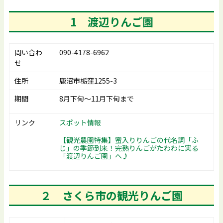
1 渡辺りんご園
問い合わ
090-4178-6962
せ
住所
鹿沼市栃窪1255-3
期間
8月下旬～11月下旬まで
リンク
スポット情報
【観光農園特集】蜜入りりんごの代名詞「ふ
じ」の季節到来！完熟りんごがたわわに実る
「渡辺りんご園」へ♪
２ さくら市の観光りんご園