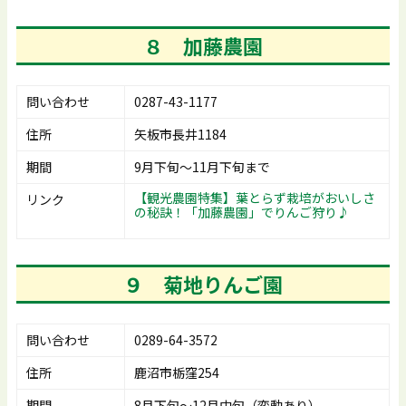
８ 加藤農園
問い合わせ
0287-43-1177
住所
矢板市長井1184
期間
9月下旬～11月下旬まで
【観光農園特集】葉とらず栽培がおいしさ
リンク
の秘訣！「加藤農園」でりんご狩り♪
９
菊地りんご園
問い合わせ
0289-64-3572
住所
鹿沼市栃窪254
期間
8月下旬～12月中旬（変動あり）