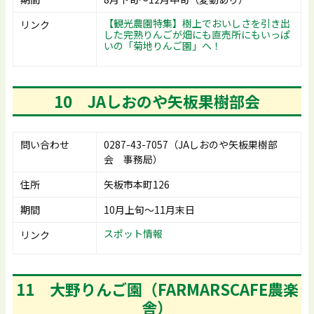
【観光農園特集】樹上でおいしさを引き出
リンク
した完熟りんごが畑にも直売所にもいっぱ
いの「菊地りんご園」へ！
10 JAしおのや矢板果樹部会
問い合わせ
0287-43-7057（JAしおのや矢板果樹部
会 事務局）
住所
矢板市本町126
期間
10月上旬～11月末日
スポット情報
リンク
11 大野りんご園（FARMARSCAFE農楽
舎）