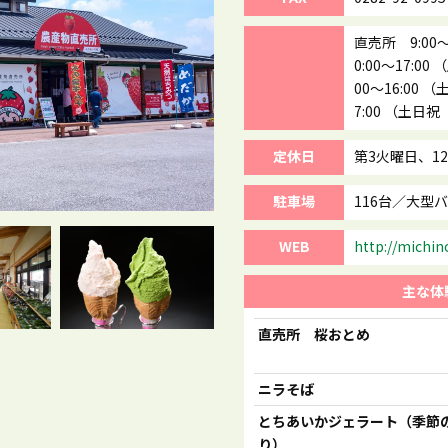
直売所 9:00～
0:00～17:0
00～16:00 
7:00 （土日祝 
定休日
第3火曜日、12
駐車場
116台／大型バ
WEB
http://michin
主な体
直売所 桜おとめ
ニラそば
とちあいかジェラート（季節
り）