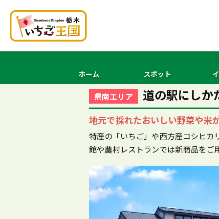
ホーム
スポット
イ
道の駅にしか
県南エリア
地元で採れたおいしい野菜や米
特産の「いちご」や西方産コシヒカ
館や農村レストランでは新商品をご