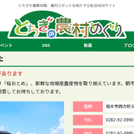
とちぎの農業体験、農村スポットを紹介する総合WEBサイト
ベント
SNS
動画
ブロ
た
があります
リ「桜おとめ」、新鮮な地場産農産物を取り揃えています。朝
用意してお待ちしております。
住所
栃木市西方町元3
TEL
0282-92-0990
FAX
0282-92-0995