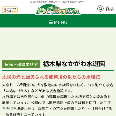
とちぎの農業体験、農村スポットを紹介する総合WEBサイト
MENU
栃木県なかがわ水遊園
日光・那須エリア
太陽の光と緑あふれる那珂川の魚たちの水族館
東京ドーム5個分の広大な敷地内に水族館をはじめ、つり池やそば処
「味処ゆづかみ」などがある複合施設です。
水族館では自然豊かな中川の環境を再現した水槽で様々な淡水魚を
展示しています。公園内では地元湯津上産のそば粉を使用した手打
ちそばを堪能したり、季節ごとの花々を鑑賞したり…。1日かけて楽
しめる施設となっています。