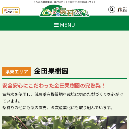
とちぎの農業体験、農村スポットを紹介する総合WEBサイト
MENU
金田果樹園
県東エリア
安全安心にこだわった金田果樹園の完熟梨！
電解水を使用し、減農薬有機質肥料栽培に努めた梨づくりを心がけ
ています。
梨狩りの他にも梨の直売、６次産業化にも取り組んでいます。