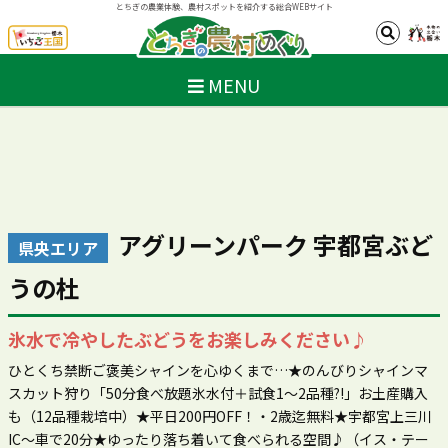
とちぎの農業体験、農村スポットを紹介する総合WEBサイト
MENU
アグリーンパーク 宇都宮ぶど
県央エリア
うの杜
氷水で冷やしたぶどうをお楽しみください♪
ひとくち禁断ご褒美シャインを心ゆくまで…★のんびりシャインマ
スカット狩り「50分食べ放題氷水付＋試食1～2品種?!」お土産購入
も（12品種栽培中）★平日200円OFF！・2歳迄無料★宇都宮上三川
IC～車で20分★ゆったり落ち着いて食べられる空間♪（イス・テー