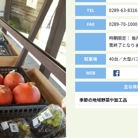
TEL
0289-63-8316
FAX
0289-70-1000
時期限定： 毎月
第終了となり
駐車場
40台／大型バ
WEB
主な体
季節の地域野菜や加工品