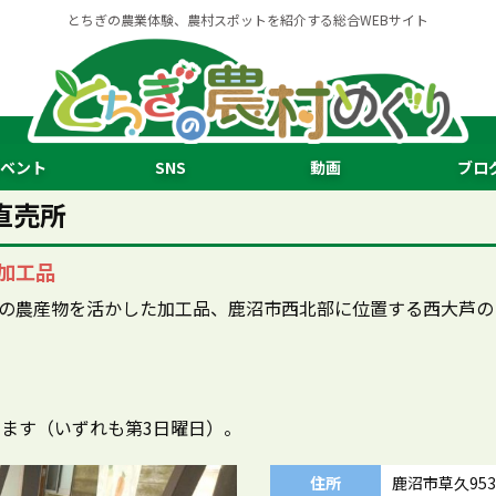
とちぎの農業体験、農村スポットを紹介する総合WEBサイト
ベント
SNS
動画
ブロ
直売所
加工品
域の農産物を活かした加工品、鹿沼市西北部に位置する西大芦の
します（いずれも第3日曜日）。
住所
鹿沼市草久953