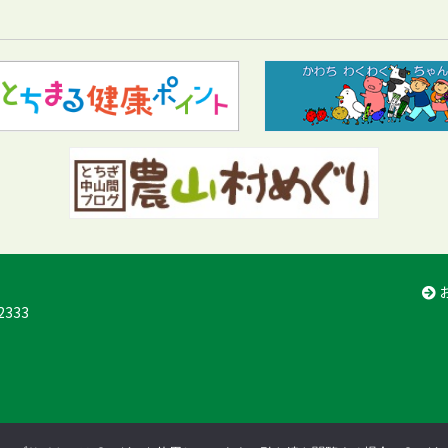
2333
d.