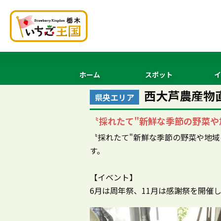
ホーム
スポット
イ
西大芦農産物
県央エリア
〝採れたて"新鮮な季節の野菜や
〝採れたて"新鮮な季節の野菜や地
す。
【イベント】
6月は周年祭、11月は感謝祭を開催