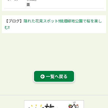
面
【ブログ】
隠れた花見スポット❗️桃畑緑地公園で桜を楽し
む❗️
一覧へ戻る