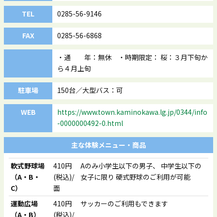
TEL
0285-56-9146
FAX
0285-56-6868
・通 年：無休 ・時期限定： 桜：３月下旬か
ら４月上旬
駐車場
150台／大型バス：可
WEB
https://www.town.kaminokawa.lg.jp/0344/info
-0000000492-0.html
主な体験メニュー・商品
軟式野球場
410円
Aのみ小学生以下の男子、 中学生以下の
（A・B・
(税込)/
女子に限り 硬式野球のご利用が可能
C）
面
運動広場
410円
サッカーのご利用もできます
（A・B）
(税込)/