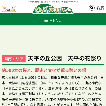
とちぎの農業体験、農村スポットを紹介する総合WEBサイト
MENU
天平の丘公園 天平の花祭り
県南エリア
約500本の桜と、歴史と文化が薫る憩いの場
広大な敷地には約500本の桜に、貴重な史跡が残る天平の丘公園。日
本三大桜の根尾谷淡墨桜（ねおだにうすずみさくら）、山高神代桜
（やまたかじんだいさくら）、三春滝桜（みはるたきざくら）の日
本三大桜や盛岡石割桜（もりおかいしわりざくら）など、名だたる
桜の子孫樹が一堂に集まり、3月末の淡墨桜から4月末の八重桜まで
約1ヶ月間に渡り、桜を鑑賞することができます。特に園内各所に咲