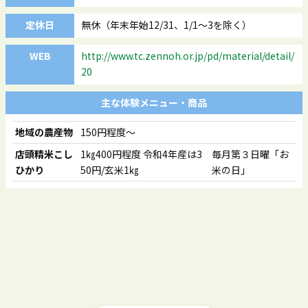
定休日
無休（年末年始12/31、1/1～3を除く）
WEB
http://www.tc.zennoh.or.jp/pd/material/detail/
20
主な体験メニュー・商品
地域の農産物
150円程度～
店頭精米こし
1㎏400円程度 令和4年産は3
毎月第３日曜「お
ひかり
50円/玄米1㎏
米の日」