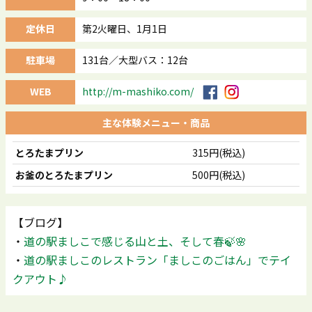
定休日
第2火曜日、1月1日
駐車場
131台／大型バス：12台
WEB
http://m-mashiko.com/
主な体験メニュー・商品
とろたまプリン
315円(税込)
お釜のとろたまプリン
500円(税込)
【ブログ】
・
道の駅ましこで感じる山と土、そして春🍃🌸
・
道の駅ましこのレストラン「ましこのごはん」でテイ
クアウト♪