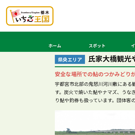
ホーム
スポット
イ
氏家大橋観光
県央エリア
安全な場所での鮎のつかみどり
宇都宮市北部の鬼怒川河川敷にある
す。炭火で焼いた鮎やナマズ、うな
り鮎や釣券も扱っています。団体客