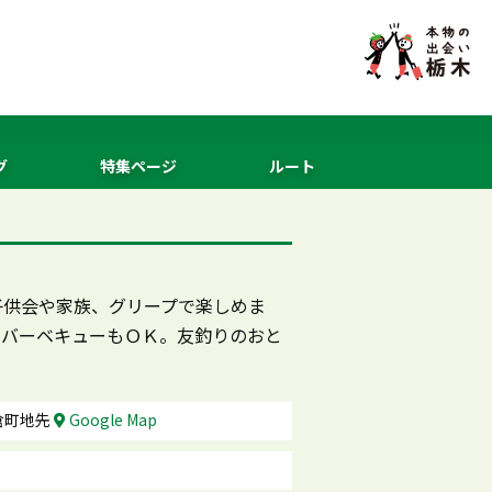
グ
特集ページ
ルート
子供会や家族、グリープで楽しめま
。バーベキューもＯＫ。友釣りのおと
倉町地先
Google Map