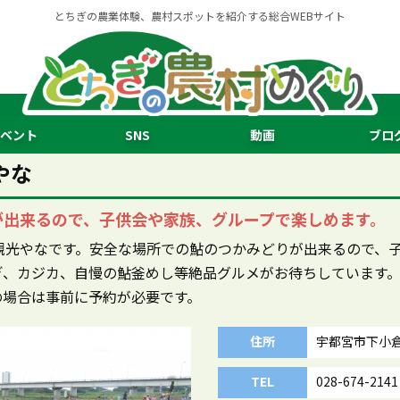
とちぎの農業体験、農村スポットを紹介する総合WEBサイト
ベント
SNS
動画
ブロ
やな
が出来るので、子供会や家族、グループで楽しめます。
観光やなです。安全な場所での鮎のつかみどりが出来るので、
ぎ、カジカ、自慢の鮎釜めし等絶品グルメがお待ちしています
の場合は事前に予約が必要です。
住所
宇都宮市下小
TEL
028-674-2141