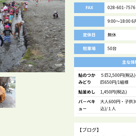
FAX
028-601-7576
9:00～18:0
定休日
無休
駐車場
50台
主な体
鮎のつか
５匹2,500円(税込
みどり
匹650円/1組様
鮎釜めし
1,450円(税込)
バ－ベキ
大人600円・子供3
ュ－
込)/１人
【ブログ】