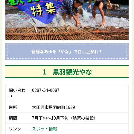
新鮮なあゆを「やな」で召し上がれ！
1 黒羽観光やな
問い合わ
0287-54-0087
せ
住所
大田原市黒羽向町1639
期間
7月下旬～10月下旬（鮎簗の架設）
リンク
スポット情報