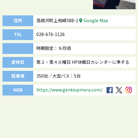
住所
高根沢町上柏崎588-1
Google Map
TEL
028-676-1126
時期限定：９月頃
定休日
第２・第４火曜日 HP休館日カレンダーに準ずる
駐車場
350台／大型バス：5台
WEB
https://www.genkiupmura.com/