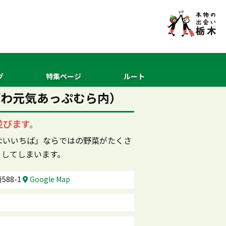
グ
特集ページ
ルート
ざわ元気あっぷむら内）
並びます。
ないいちば」ならではの野菜がたくさ
くしてしまいます。
88-1
Google Map