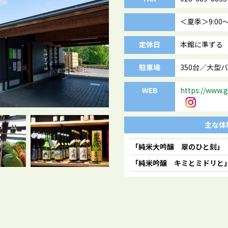
＜夏季＞9:00～
定休日
本館に準ずる
駐車場
350台／大型
WEB
https://www.
主な体
「純米大吟醸 翠のひと刻」
「純米吟醸 キミとミドリと