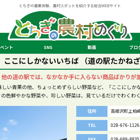
とちぎの農業体験、農村スポットを紹介する総合WEBサイト
ベント
SNS
動画
ブロ
 ここにしかないいちば （道の駅たかね
！他の道の駅では、なかなか手に入らない商品ばかりが
味しい青果の他、ちょっとめずらしい野菜など、「ここにしか
ての色鮮やかな野菜や、珍しい野菜は、見ているだけでわくわ
住所
高根沢町上柏崎5
TEL
028-676-1126
FAX
028-689-8835