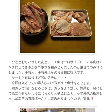
ひととおりバラしたあと、モモ肉は一口サイズに、ムネ肉はミ
ンチにしてささがきゴボウを粗みじんにしたのと混ぜてつみれに
しました。手羽元、手羽先はそのまま鍋に投入です。
ササミと首は後ほど私のアテに・・・
今回は丸どりでの購入なので鶏ガラで出汁をとります。
鶏ガラで出汁をとるときは、ガラをよく洗い、野菜と一緒にし
て煮立たせないようにじっくりと煮込むこと、って先代の栃木し
ゃも加工所の石澤慎一さんに昔教わりましたので、実践