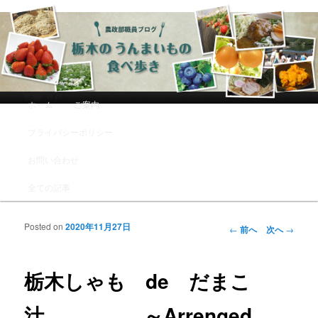
農政部職員ブログ「栃木のうんまい
もの食べ歩き」
メインメニュー
ホーム
ご案内
メインコンテンツへ移動
サブコンテンツへ移動
プライバシーポリシー
お問い合わせ
全ての記事
Posted on
2020年11月27日
投稿ナビゲーシ
←
前へ
次へ
→
ョン
栃木しゃも de だまこ
汁 ～Arrenged