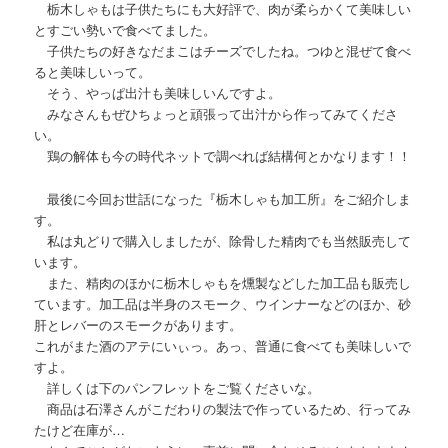
栃木しゃもは子供たちにも大好評で、肉が柔らかくて美味しい
とすごい勢いで食べてました。
子供たちの好きなだまこはチーズでしたね。つゆと混ぜて食べ
ると美味しいって。
そう、やっぱ出汁も美味しいんですよ。
みなさんもぜひちょっと頑張って出汁から作ってみてくださ
い。
鶏の解体も今の時代ネットで調べれば結構何とかなります！！
最後に今回お世話になった『栃木しゃも加工所』をご紹介しま
す。
私は丸どりで購入しましたが、除骨した精肉でも当然販売して
います。
また、精肉のほかに栃木しゃもを燻製などした加工品も販売し
ています。加工品は半身のスモーク、ウインナーなどのほか、砂
肝とレバーのスモークがあります。
これがまた酒のアテにいぃっ。あっ、普通に食べても美味しいで
すよ。
詳しくは下のパンフレットをご覧くださいな。
商品は石澤さんがこだわりの製法で作っているため、行ってみ
たけど在庫が…