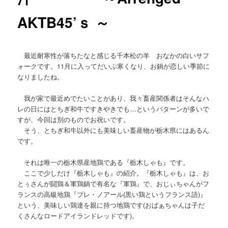
AKTB45’ｓ ～
最近耐寒性が落ちたなと感じる千本松の羊 おなかの白いサフ
ォークです。11月に入ってだいぶ寒くなり、お鍋が恋しい季節に
なりましたね。
我が家で最近めでたいことがあり、我々畜産関係者はそんなハ
レの日にはとちぎ和牛ですきやきでも…というパターンが多いで
すが、今回は別のものでお祝いです。
そう、とちぎ和牛以外にも美味しい畜産物が栃木県にはあるん
です。
それは唯一の栃木県産地鶏である『栃木しゃも』です。
ここで少しだけ『栃木しゃも』の紹介。『栃木しゃも』は、お
とぅさんが闘鶏＆軍鶏鍋で有名な『軍鶏』で、おじぃちゃんがフ
ランスの高級地鶏『プレ・ノアール(黒い鶏というフランス語)』
という、美味しい鶏達を親に持つ地鶏です(おばぁちゃんは子だ
くさんなロードアイランドレッドです)。