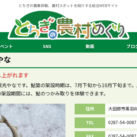
とちぎの農業体験、農村スポットを紹介する総合WEBサイト
ベント
SNS
動画
ブロ
やな
し上がれます
光やなです。鮎簗の架設時期は、7月下旬から10月下旬まで
の架設期間には、鮎のつかみ取りを体験できます。
住所
大田原市黒羽向
TEL
0287-54-0087
FAX
0287-54-0087