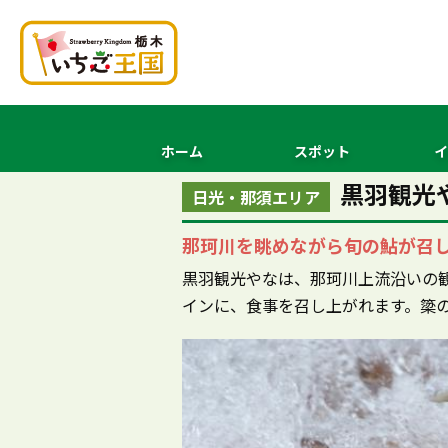
ホーム
スポット
イ
黒羽観光
日光・那須エリア
那珂川を眺めながら旬の鮎が召
黒羽観光やなは、那珂川上流沿いの観
インに、食事を召し上がれます。簗