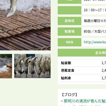
10：00～17：00
定休日
毎週火曜日※
駐車場
80台／大型バ
WEB
http://www.k
主な体
鮎釜飯
1,
芭蕉定食
2,
鮎刺身
1,
【ブログ】
・
那珂川の清流が育んだ鮎