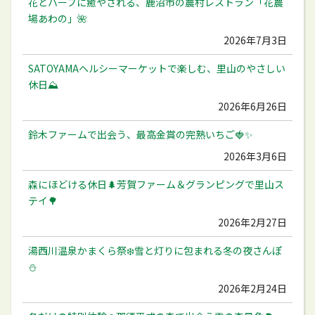
花とハーブに癒やされる、鹿沼市の農村レストラン「花農
場あわの」🌺
2026年7月3日
SATOYAMAヘルシーマーケットで楽しむ、里山のやさしい
休日⛰️
2026年6月26日
鈴木ファームで出会う、最高金賞の完熟いちご🍓✨
2026年3月6日
森にほどける休日🌲芳賀ファーム＆グランピングで里山ス
テイ🌳
2026年2月27日
湯西川温泉かまくら祭❄️雪と灯りに包まれる冬の夜さんぽ
⛄️
2026年2月24日