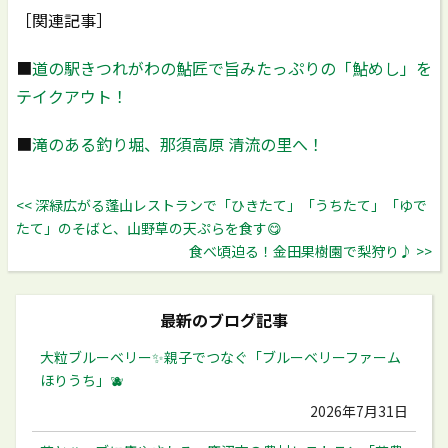
［関連記事］
■
道の駅きつれがわの鮎匠で旨みたっぷりの「鮎めし」を
テイクアウト！
■
滝のある釣り堀、那須高原 清流の里へ！
<< 深緑広がる蓬山レストランで「ひきたて」「うちたて」「ゆで
たて」のそばと、山野草の天ぷらを食す😋
食べ頃迫る！金田果樹園で梨狩り♪ >>
最新のブログ記事
大粒ブルーベリー✨️親子でつなぐ「ブルーベリーファーム
ほりうち」🫐
2026年7月31日