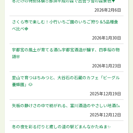
冬だけの特別体験⛄️那須平成の森で出会う雪の森景色🌳
2026年2月6日
さくら市で楽しむ！小竹いちご園のいちご狩り＆5品種食
べ比べ🍓
2026年1月30日
宇都宮の風土が育てる酒🍶宇都宮酒造が醸す、四季桜の物
語🌸
2026年1月23日
里山で育つはちみつと、大谷石の石蔵のカフェ「ビーグル
養蜂園」🐶
2025年12月19日
矢板の静けさの中で紡がれる、富川酒造のやさしい地酒🍶
2025年12月12日
冬の夜を彩る灯りと癒しの道の駅どまんなかたぬま✨