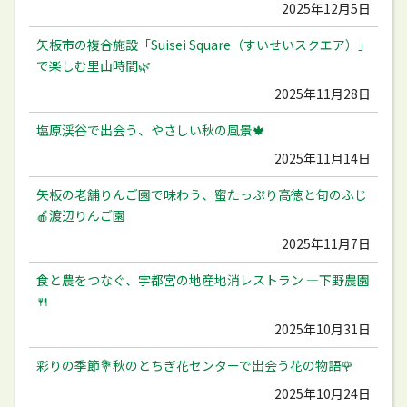
2025年12月5日
矢板市の複合施設「Suisei Square（すいせいスクエア）」
で楽しむ里山時間🌿
2025年11月28日
塩原渓谷で出会う、やさしい秋の風景🍁
2025年11月14日
矢板の老舗りんご園で味わう、蜜たっぷり高徳と旬のふじ
🍎渡辺りんご園
2025年11月7日
食と農をつなぐ、宇都宮の地産地消レストラン ―下野農園
🍴
2025年10月31日
彩りの季節💐秋のとちぎ花センターで出会う花の物語🌹
2025年10月24日