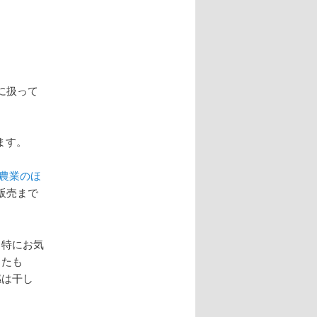
に扱って
ます。
農業のほ
販売まで
、特にお気
したも
感は干し