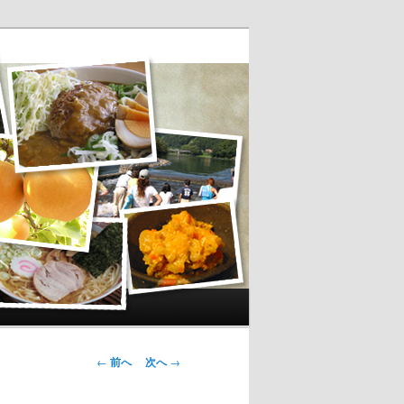
投稿ナビゲー
←
前へ
次へ
→
ション