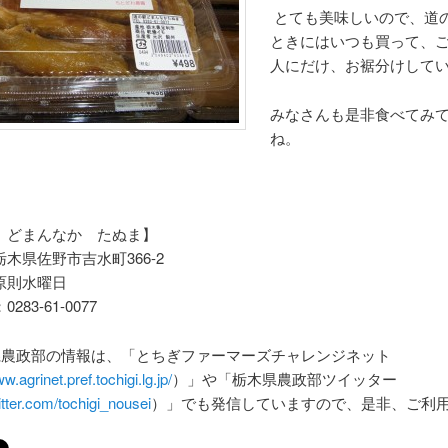
とても美味しいので、道
ときにはいつも買って、
人にだけ、お裾分けして
みなさんも是非食べてみ
ね。
 どまんなか たぬま】
木県佐野市吉水町366-2
原則水曜日
83-61-0077
県農政部の情報は、「とちぎファーマーズチャレンジネット
ww.agrinet.pref.tochigi.lg.jp/
）」や「栃木県農政部ツイッター
witter.com/tochigi_nousei
）」でも発信していますので、是非、ご利