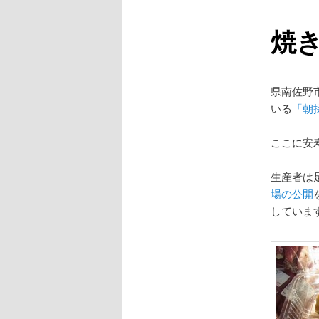
焼
県南佐野
いる
「朝
ここに安
生産者は足
場の公開
していま