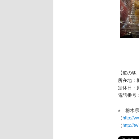
【道の駅
所在地：栃
定休日：
電話番号：02
※ 栃木
（
http://w
（
http://t