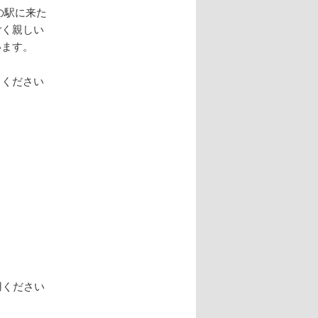
の駅に来た
ごく親しい
います。
てください
用ください