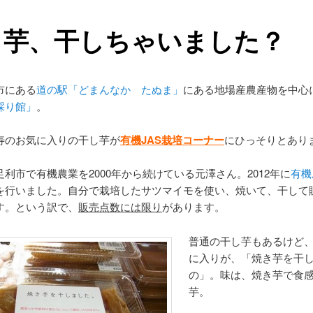
き芋、干しちゃいました？
市にある
道の駅「どまんなか たぬま」
にある地場産農産物を中心
採り館」
。
寿のお気に入りの干し芋が
有機JAS栽培コーナー
にひっそりとあり
利市で有機農業を2000年から続けている元澤さん。2012年に
有機
を行いました。自分で栽培したサツマイモを使い、焼いて、干して
す。という訳で、
販売点数には限り
があります。
普通の干し芋もあるけど
に入りが、「焼き芋を干
の」。味は、焼き芋で食
芋。