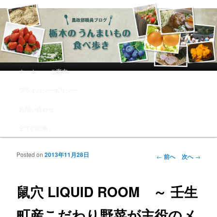
農政部職員ブログ「栃木のうんまい
もの食べ歩き」
メインメニュー
ホーム
ご案内
メインコンテンツへ移動
サブコンテンツへ移動
プライバシーポリシー
お問い合わせ
全ての記事
Posted on
2013年11月28日
投稿ナビゲーシ
←
前へ
次へ
→
ョン
鼠穴 LIQUID ROOM ～ 壬生
町産こだわり野菜が主役のメ