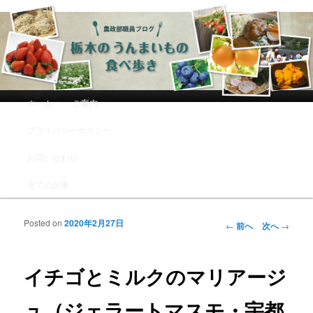
農政部職員ブログ「栃木のうんまい
もの食べ歩き」
メインメニュー
ホーム
ご案内
メインコンテンツへ移動
サブコンテンツへ移動
プライバシーポリシー
お問い合わせ
全ての記事
Posted on
2020年2月27日
投稿ナビゲーシ
←
前へ
次へ
→
ョン
イチゴとミルクのマリアージ
ュ（ジェラートマスモ・宇都