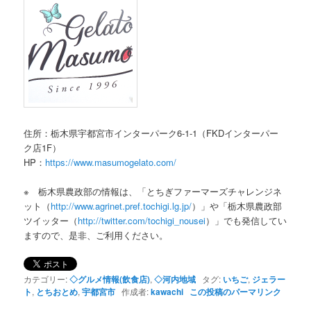
住所：栃木県宇都宮市インターパーク6-1-1（FKDインターパー
ク店1F）
HP：
https://www.masumogelato.com/
※ 栃木県農政部の情報は、「とちぎファーマーズチャレンジネ
ット（
http://www.agrinet.pref.tochigi.lg.jp/
）」や「栃木県農政部
ツイッター（
http://twitter.com/tochigi_nousei
）」でも発信してい
ますので、是非、ご利用ください。
カテゴリー:
◇グルメ情報(飲食店)
,
◇河内地域
タグ:
いちご
,
ジェラー
ト
,
とちおとめ
,
宇都宮市
作成者:
kawachi
この投稿のパーマリンク