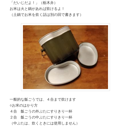
「だいじだよ！」（栃木弁）
お米は火と鍋があれば炊けるよ！
（土鍋でお米を炊く話は別の回で書きます）
一般的な飯ごうでは、４合まで炊けます
○お米のはかり方
４合 飯ごうの外ぶたにすりきり一杯
２合 飯ごうの中ぶたにすりきり一杯
（中ぶたは、炊くときには使用しません）