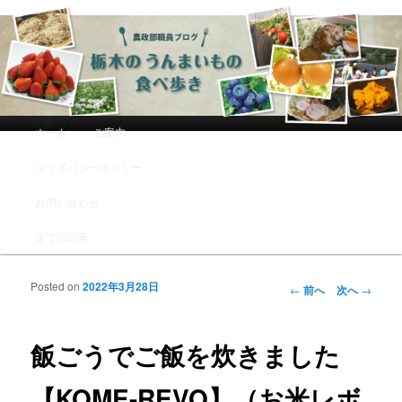
農政部職員ブログ「栃木のうんまい
もの食べ歩き」
メインメニュー
ホーム
ご案内
メインコンテンツへ移動
サブコンテンツへ移動
プライバシーポリシー
お問い合わせ
全ての記事
Posted on
2022年3月28日
投稿ナビゲーシ
←
前へ
次へ
→
ョン
飯ごうでご飯を炊きました
【KOME-REVO】（お米レボ