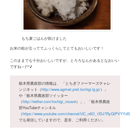
もち麦ごはんが炊けました
お米の粒が立っててふっくらしてとてもおいしいです！
このままでも十分おいしいですが、とろろなんかあるとなおいい
ですね～(^^♪
栃木県農政部の情報は、 「とちぎファーマーズチャレ
ンジネット（
http://www.agrinet.pref.tochigi.lg.jp/
）」
や「栃木県農政部ツイッター
（
http://twitter.com/tochigi_nousei
）」、「栃木県農政
部YouTubeチャンネル
（
https://www.youtube.com/channel/UC_n6O_1lDJ7RyQIPVYYd
でも発信していますので、是非、ご利用ください。