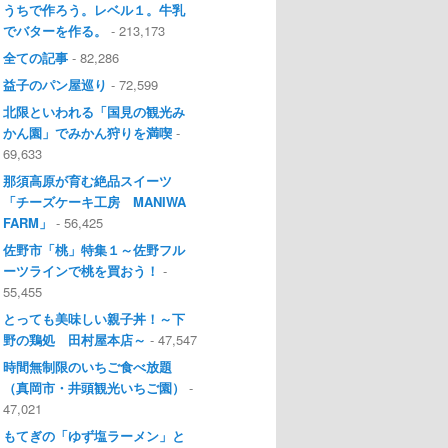
うちで作ろう。レベル１。牛乳
でバターを作る。
- 213,173
全ての記事
- 82,286
益子のパン屋巡り
- 72,599
北限といわれる「国見の観光み
かん園」でみかん狩りを満喫
-
69,633
那須高原が育む絶品スイーツ
「チーズケーキ工房 MANIWA
FARM」
- 56,425
佐野市「桃」特集１～佐野フル
ーツラインで桃を買おう！
-
55,455
とっても美味しい親子丼！～下
野の鶏処 田村屋本店～
- 47,547
時間無制限のいちご食べ放題
（真岡市・井頭観光いちご園）
-
47,021
もてぎの「ゆず塩ラーメン」と