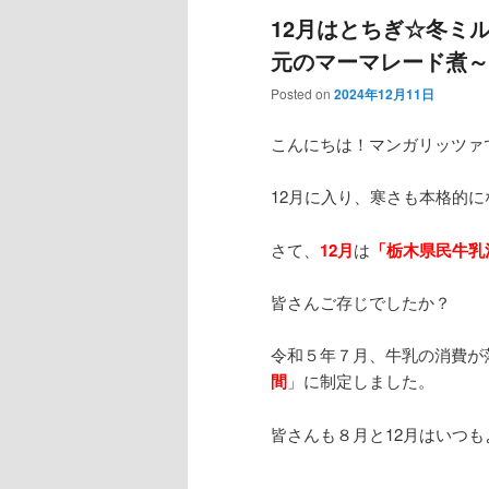
12月はとちぎ☆冬ミ
元のマーマレード煮～
Posted on
2024年12月11日
こんにちは！マンガリッツァ
12月に入り、寒さも本格的
さて、
12月
は
「栃木県民牛乳
皆さんご存じでしたか？
令和５年７月、牛乳の消費が
間
」に制定しました。
皆さんも８月と12月はいつ