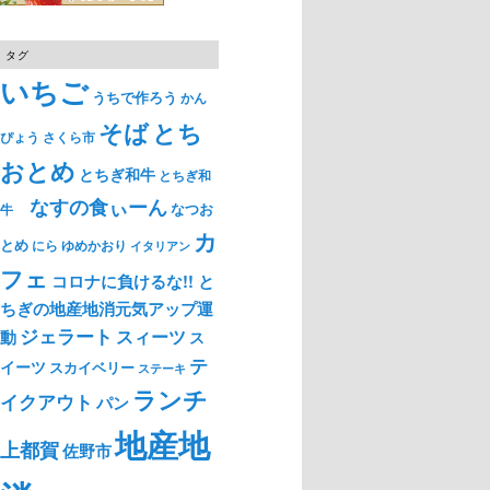
タグ
いちご
うちで作ろう
かん
そば
とち
ぴょう
さくら市
おとめ
とちぎ和牛
とちぎ和
なすの食ぃーん
なつお
牛
カ
とめ
ゆめかおり
にら
イタリアン
フェ
コロナに負けるな!! と
ちぎの地産地消元気アップ運
ジェラート
スィーツ
動
ス
テ
イーツ
スカイベリー
ステーキ
ランチ
イクアウト
パン
地産地
上都賀
佐野市