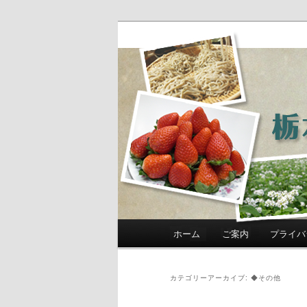
農政部職員ブ
き」
メインメニュー
ホーム
ご案内
プライバ
メインコンテンツへ移動
サブコンテンツへ移動
カテゴリーアーカイブ:
◆その他