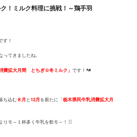
ルク！ミルク料理に挑戦！～鶏手羽
です！
になってきましたね。
消費拡大月間 とちぎ☆冬ミルク」
です！
落ち込む
８月
と
12月
を新たに「
栃木県民牛乳消費拡大月
もよりモ～１杯多く牛乳を飲モ～！