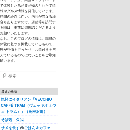
で体験した県産農産物のとれたて情
報やグルメ情報を発信しています。
時間の経過に伴い、内容が異なる場
合もありますので、店舗等を訪問す
る際は、事前に御確認くださるよう
お願いいたします。
なお、このブログの情報は、職員の
体験に基づき掲載しているもので、
県が評価を行ったり、お墨付きを与
えているものではないことをご承知
願います。
検索
最近の投稿
気軽にイタリアン「VECCHIO
CAFFÉ TRAM（ヴェッキオ カフ
ェ トラム）」（高根沢町）
そば処 久我
サメを食す
ごはん＆カフェ