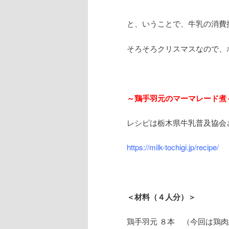
と、いうことで、牛乳の消費
そろそろクリスマスなので、
～鶏手羽元のマーマレード煮
レシピは栃木県牛乳普及協会
https://milk-tochigi.jp/recipe/
＜材料（４人分）＞
鶏手羽元 ８本 （今回は鶏