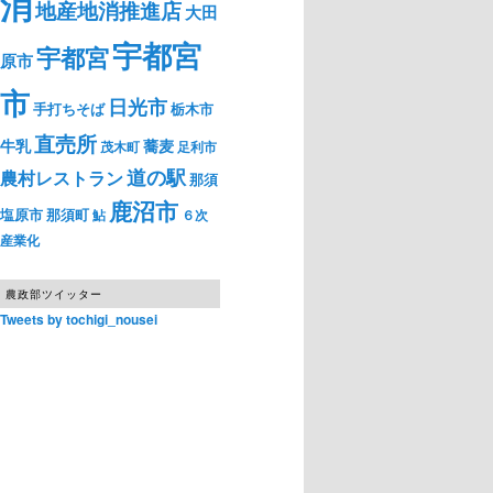
消
地産地消推進店
大田
宇都宮
宇都宮
原市
市
日光市
手打ちそば
栃木市
直売所
牛乳
蕎麦
茂木町
足利市
道の駅
農村レストラン
那須
鹿沼市
塩原市
那須町
鮎
６次
産業化
農政部ツイッター
Tweets by tochigi_nousei