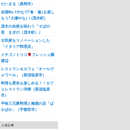
だいまる（真岡市）
全国No.1やなで｢食・遊｣を楽し
もう｢大瀬やな｣！(茂木町)
茂木の自然を味わう「そばの
里 まぎの（茂木町）｣
古民家をリノベーションした
「イタリア料理店」
イチゴノトリコ
フレッシュ園
渡辺
レストラン＆カフェ「オールヴ
ォワール」（那須塩原市）
料理も景色も楽しめる！！カフ
ェレストラン洋燈（那須塩原
市）
平牧三元豚料理と梅酒の店「ぱ
かぱか」（宇都宮市）
人気記事