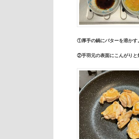
①厚手の鍋にバターを溶かす
②手羽元の表面にこんがりと