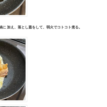
鍋に 加え、落とし蓋をして、弱火でコトコト煮る。