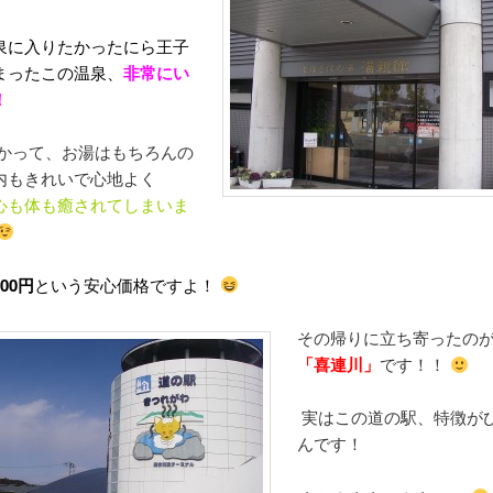
泉に入りたかったにら王子
まったこの温泉、
非常にい
！
かって、お湯はもちろんの
内もきれいで心地よく
心も体も癒されてしまいま
500円
という安心価格ですよ！
その帰りに立ち寄ったの
「喜連川」
です！！
実はこの道の駅、特徴が
んです！