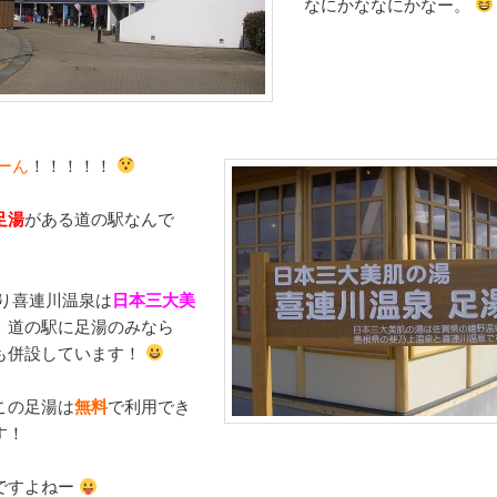
なにかななにかなー。
ーん
！！！！！
足湯
がある道の駅なんで
り喜連川温泉は
日本三大美
、道の駅に足湯のみなら
も併設しています！
この足湯は
無料
で利用でき
す！
ですよねー