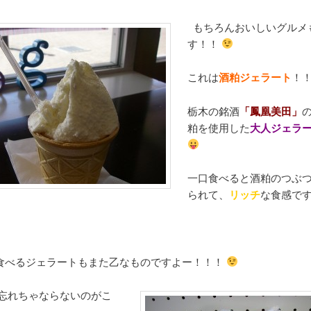
もちろんおいしいグルメ
す！！
これは
酒粕ジェラート
！
栃木の銘酒
「鳳凰美田」
粕を使用した
大人ジェラ
一口食べると酒粕のつぶ
られて、
リッチ
な食感で
食べるジェラートもまた乙なものですよー！！！
忘れちゃならないのがこ