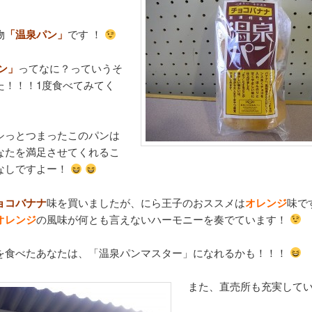
物
「温泉パン」
です ！
ン」
ってなに？っていうそ
た！！！1度食べてみてく
シっとつまったこのパンは
なたを満足させてくれるこ
なしですよー！
ョコバナナ
味を買いましたが、にら王子のおススメは
オレンジ
味で
オレンジ
の風味が何とも言えないハーモニーを奏でています！
を食べたあなたは、「温泉パンマスター」になれるかも！！！
また、直売所も充実して