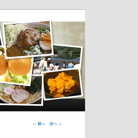
投稿ナビゲー
←
前へ
次へ
→
ション