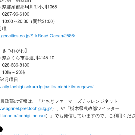
県那須郡那珂川町小川1065
87-96-6100
0:00～20:30（閉館21:00）
月曜
.geocities.co.jp/SilkRoad-Ocean/2586/
 きつれがわ】
県さくら市喜連川4145-10
8-686-8180
10時～23時
第4月曜日
.city.tochigi-sakura.lg.jp/site/michi-kitsuregawa/
県農政部の情報は、「とちぎファーマーズチャレンジネット
ww.agrinet.pref.tochigi.lg.jp/
）」や「栃木県農政部ツイッター
witter.com/tochigi_nousei
）」でも発信していますので、ご利用くだ