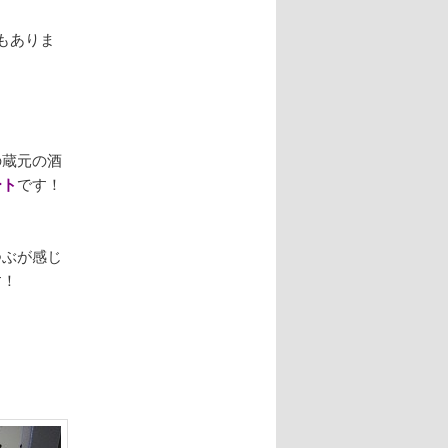
もありま
！
の蔵元の酒
ート
です！
つぶが感じ
す！