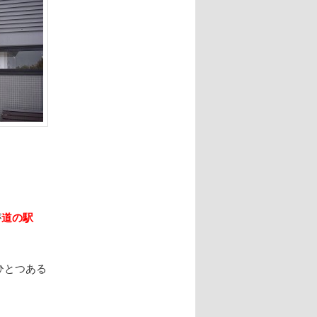
が
道の駅
ひとつある