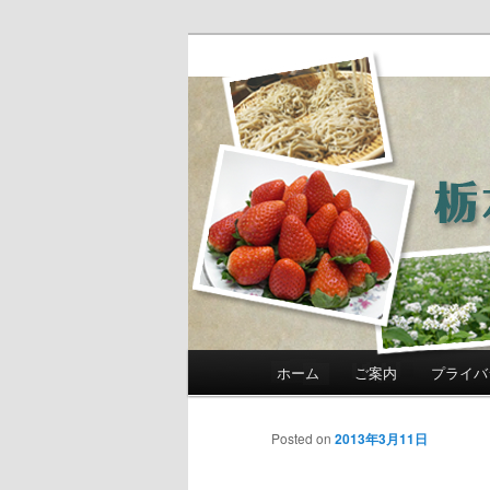
農政部職員ブ
き」
メインメニュー
ホーム
ご案内
プライバ
メインコンテンツへ移動
サブコンテンツへ移動
Posted on
2013年3月11日