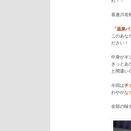
れ！！
喜連川名
「温泉パ
このあな
ださい！
中身がギ
きっとあ
と間違い
今回は
チ
わやかな
全部の味