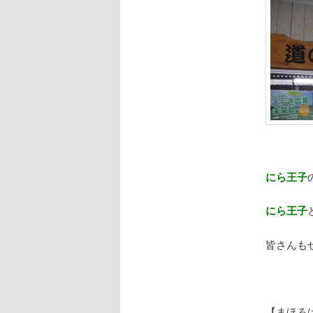
にら王子
にら王子
皆さんも
【まほろ