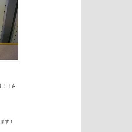
す！！さ
います！