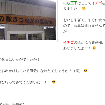
にら王子
はここで
イチゴ
りました！
おいしすぎて、すぐに食
ので、写真は撮れません
が・・・
イチゴ
のほかにも農産物
ありましたよー！
の休日はいかがでしたか？
とお出かけしている気分になれたでしょうか？（笑）
ぜひ行ってみてくださいね！！！
ばの湯 湯親館】