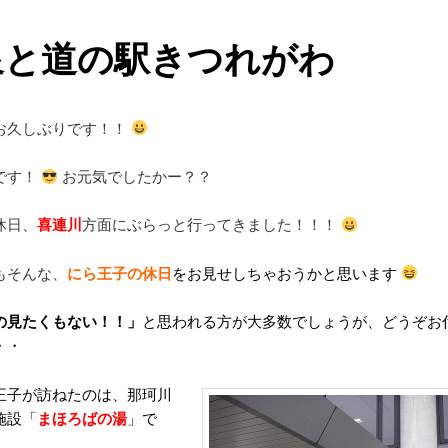
泉と道の駅きつれがわ
お久しぶりです！！
です！
お元気でしたかー？？
休日、
喜連川
方面にぶらっと行ってきました！！！
もそんな、
にら王子の休日
をお見せしちゃおうかと思います
の見たくもない！！」
と思われる方が大多数でしょうが、どうぞお
・・
王子が訪ねたのは、那珂川
施設「
まほろばの湯
」で