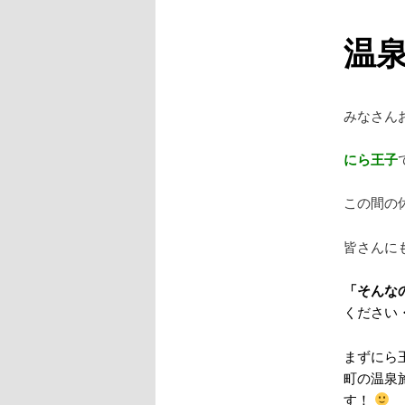
温
みなさん
にら王子
この間の
皆さんに
「そんな
ください
まずにら
町の温泉
す！