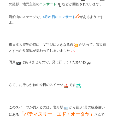
の撮影、地元主催の
コンサート
などが開催されています。
岩船山のステージで、
4月21日にコンサート
があるようです
よ。
東日本大震災の時に、Ｖ字型に大きな亀裂
が入って、震災前
とすっかり景観が変わってしまいました
写真
はありませんので、見に行ってくださいね
さて、お待ちかねの今日のスイーツ
です
このスイーツが買えるのは、岩舟駅
から徒歩5分の線路沿い
「パティスリー エド・オータヤ」
にある
さんで