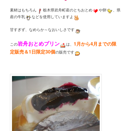
素材はもちろん
栃木県岩舟町産のとちおとめ
や卵
、県
産の牛乳
などを使用していますよ
甘すぎず、なめらか～なおいしさです
岩舟おとめプリン
1月から4月までの限
この
は、
定販売＆1日限定30個
の販売です