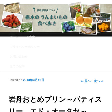
農政部職員ブログ「栃木のうんまい
もの食べ歩き」
メインメニュー
ホーム
ご案内
メインコンテンツへ移動
サブコンテンツへ移動
プライバシーポリシー
お問い合わせ
全ての記事
Posted on
2013年3月12日
投稿ナビゲーシ
←
前へ
次へ
→
ョン
岩舟おとめプリン～パティス
リー エド・オータヤ～