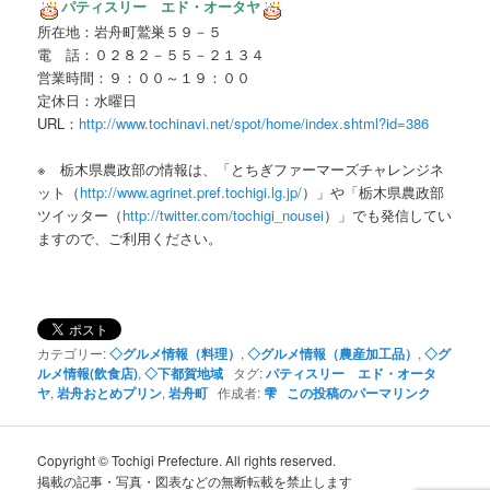
パティスリー エド・オータヤ
所在地：岩舟町鷲巣５９－５
電 話：０２８２－５５－２１３４
営業時間：９：００～１９：００
定休日：水曜日
URL：
http://www.tochinavi.net/spot/home/index.shtml?id=386
※ 栃木県農政部の情報は、「とちぎファーマーズチャレンジネ
ット（
http://www.agrinet.pref.tochigi.lg.jp/
）」や「栃木県農政部
ツイッター（
http://twitter.com/tochigi_nousei
）」でも発信してい
ますので、ご利用ください。
カテゴリー:
◇グルメ情報（料理）
,
◇グルメ情報（農産加工品）
,
◇グ
ルメ情報(飲食店)
,
◇下都賀地域
タグ:
パティスリー エド・オータ
ヤ
,
岩舟おとめプリン
,
岩舟町
作成者:
雫
この投稿のパーマリンク
Copyright © Tochigi Prefecture. All rights reserved.
掲載の記事・写真・図表などの無断転載を禁止します