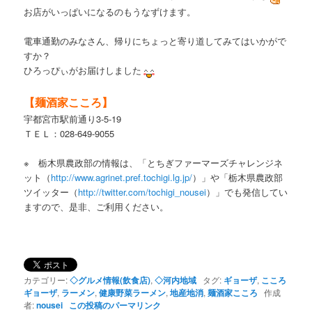
お店がいっぱいになるのもうなずけます。
電車通勤のみなさん、帰りにちょっと寄り道してみてはいかがで
すか？
ひろっぴぃがお届けしました
【麺酒家こころ】
宇都宮市駅前通り3-5-19
ＴＥＬ：028-649-9055
※ 栃木県農政部の情報は、「とちぎファーマーズチャレンジネ
ット（
http://www.agrinet.pref.tochigi.lg.jp/
）」や「栃木県農政部
ツイッター（
http://twitter.com/tochigi_nousei
）」でも発信してい
ますので、是非、ご利用ください。
カテゴリー:
◇グルメ情報(飲食店)
,
◇河内地域
タグ:
ギョーザ
,
こころ
ギョーザ
,
ラーメン
,
健康野菜ラーメン
,
地産地消
,
麺酒家こころ
作成
者:
nousei
この投稿のパーマリンク