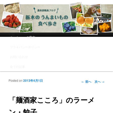
農政部職員ブログ「栃木のうんまい
もの食べ歩き」
メインメニュー
ホーム
ご案内
メインコンテンツへ移動
サブコンテンツへ移動
プライバシーポリシー
お問い合わせ
全ての記事
Posted on
2013年4月1日
投稿ナビゲーシ
←
前へ
次へ
→
ョン
「麺酒家こころ」のラーメ
ン・餃子