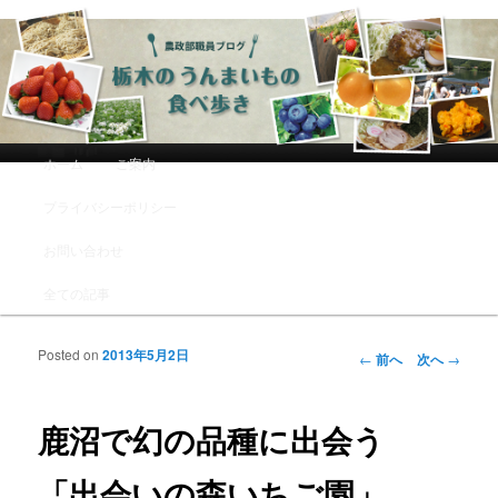
農政部職員ブログ「栃木のうんまい
もの食べ歩き」
メインメニュー
ホーム
ご案内
メインコンテンツへ移動
サブコンテンツへ移動
プライバシーポリシー
お問い合わせ
全ての記事
Posted on
2013年5月2日
投稿ナビゲーシ
←
前へ
次へ
→
ョン
鹿沼で幻の品種に出会う
「出会いの森いちご園」