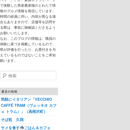
で体験した県産農産物のとれたて情
報やグルメ情報を発信しています。
時間の経過に伴い、内容が異なる場
合もありますので、店舗等を訪問す
る際は、事前に御確認くださるよう
お願いいたします。
なお、このブログの情報は、職員の
体験に基づき掲載しているもので、
県が評価を行ったり、お墨付きを与
えているものではないことをご承知
願います。
検索
最近の投稿
気軽にイタリアン「VECCHIO
CAFFÉ TRAM（ヴェッキオ カフ
ェ トラム）」（高根沢町）
そば処 久我
サメを食す
ごはん＆カフェ