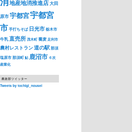
消
地産地消推進店
大田
宇都宮
宇都宮
原市
市
日光市
手打ちそば
栃木市
直売所
牛乳
蕎麦
茂木町
足利市
道の駅
農村レストラン
那須
鹿沼市
塩原市
那須町
鮎
６次
産業化
農政部ツイッター
Tweets by tochigi_nousei