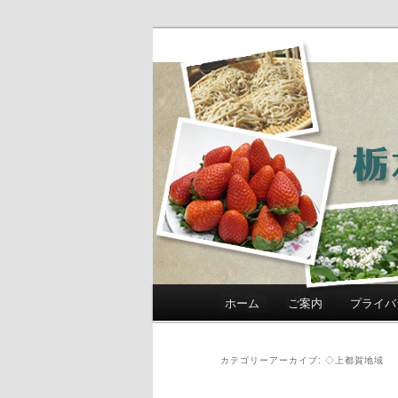
農政部職員ブ
き」
メインメニュー
ホーム
ご案内
プライバ
メインコンテンツへ移動
サブコンテンツへ移動
カテゴリーアーカイブ:
◇上都賀地域