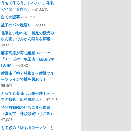
うちで作ろう。レベル１。牛乳
でバターを作る。
- 213,215
全ての記事
- 82,312
益子のパン屋巡り
- 72,603
北限といわれる「国見の観光み
かん園」でみかん狩りを満喫
-
69,635
那須高原が育む絶品スイーツ
「チーズケーキ工房 MANIWA
FARM」
- 56,427
佐野市「桃」特集１～佐野フル
ーツラインで桃を買おう！
-
55,469
とっても美味しい親子丼！～下
野の鶏処 田村屋本店～
- 47,548
時間無制限のいちご食べ放題
（真岡市・井頭観光いちご園）
-
47,025
もてぎの「ゆず塩ラーメン」と