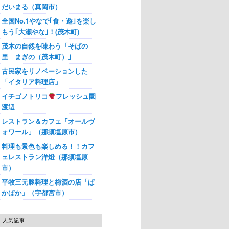
だいまる（真岡市）
全国No.1やなで｢食・遊｣を楽し
もう｢大瀬やな｣！(茂木町)
茂木の自然を味わう「そばの
里 まぎの（茂木町）｣
古民家をリノベーションした
「イタリア料理店」
イチゴノトリコ
フレッシュ園
渡辺
レストラン＆カフェ「オールヴ
ォワール」（那須塩原市）
料理も景色も楽しめる！！カフ
ェレストラン洋燈（那須塩原
市）
平牧三元豚料理と梅酒の店「ぱ
かぱか」（宇都宮市）
人気記事