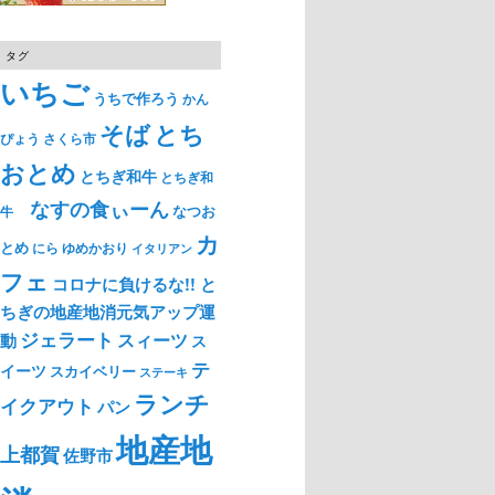
タグ
いちご
うちで作ろう
かん
そば
とち
ぴょう
さくら市
おとめ
とちぎ和牛
とちぎ和
なすの食ぃーん
なつお
牛
カ
とめ
ゆめかおり
にら
イタリアン
フェ
コロナに負けるな!! と
ちぎの地産地消元気アップ運
ジェラート
スィーツ
動
ス
テ
イーツ
スカイベリー
ステーキ
ランチ
イクアウト
パン
地産地
上都賀
佐野市