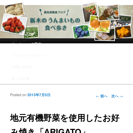
農政部職員ブログ「栃木のうんまい
もの食べ歩き」
メインメニュー
ホーム
ご案内
メインコンテンツへ移動
サブコンテンツへ移動
プライバシーポリシー
お問い合わせ
全ての記事
Posted on
2013年7月5日
投稿ナビゲーシ
←
前へ
次へ
→
ョン
地元有機野菜を使用したお好
み焼き「ARIGATO」