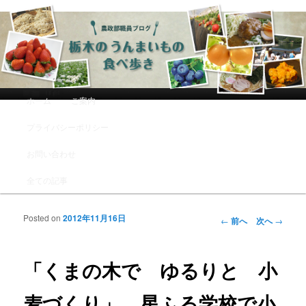
農政部職員ブログ「栃木のうんまい
もの食べ歩き」
メインメニュー
ホーム
ご案内
メインコンテンツへ移動
サブコンテンツへ移動
プライバシーポリシー
お問い合わせ
全ての記事
Posted on
2012年11月16日
投稿ナビゲーシ
←
前へ
次へ
→
ョン
「くまの木で ゆるりと 小
麦づくり」 星ふる学校で小