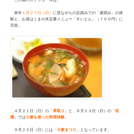
来年
１月２７日（日）
に昔ながらの足踏みでの「麦踏み」の体
験と、お昼はくまの木定番メニュー「すいとん」（７００円）に
舌鼓。
４月２１日（日）の「
草取り
」と、６月２３日（日）の「
収
穫
」では
小麦を使った料理体験
。
９月２２日（日）には「
小麦まつり
」となっています。