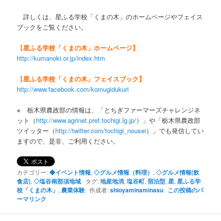
詳しくは、星ふる学校「くまの木」のホームページやフェイス
ブックをご覧ください。
【
星ふる学校「くまの木」ホームページ】
http://kumanoki.or.jp/index.htm
【
星ふる学校「くまの木」フェイスブック】
http://www.facebook.com/komugidukuri
※ 栃木県農政部の情報は、「とちぎファーマーズチャレンジネ
ット（
http://www.agrinet.pref.tochigi.lg.jp/
）」や「栃木県農政部
ツイッター（
http://twitter.com/tochigi_nousei
）」でも発信してい
ますので、是非、ご利用ください。
カテゴリー:
◆イベント情報
,
◇グルメ情報（料理）
,
◇グルメ情報(飲
食店)
,
◇塩谷南那須地域
タグ:
地産地消
,
塩谷町
,
宿泊型
,
星
,
星ふる学
校「くまの木」
,
農業体験
作成者:
shioyaminaminasu
この投稿のパ
ーマリンク