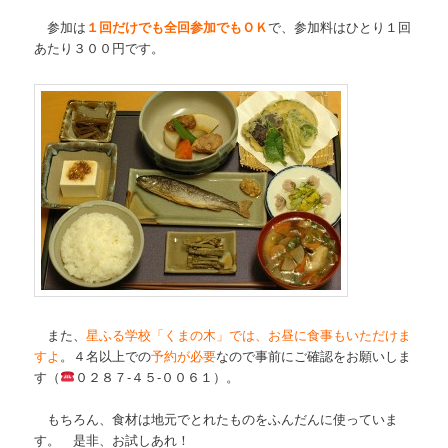
参加は
１回だけでも全回参加でもＯＫ
で、参加料はひとり１回
あたり３００円です。
また、
星ふる学校「くまの木」では、お昼に食事もいただけま
すよ
。４名以上での
予約が必要
なので事前にご確認をお願いしま
す（
０２８７-４５-００６１）。
もちろん、食材は地元でとれたものをふんだんに使っていま
す。 是非、お試しあれ！