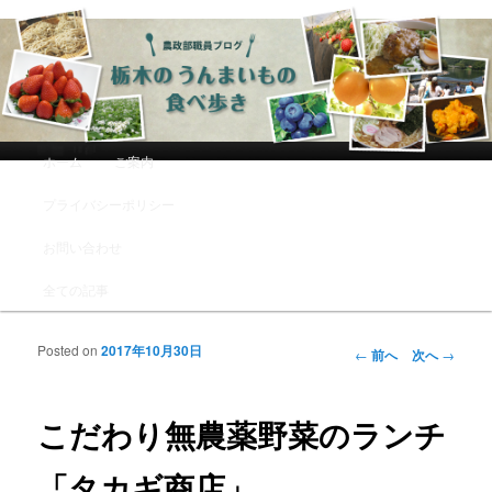
農政部職員ブログ「栃木のうんまい
もの食べ歩き」
メインメニュー
ホーム
ご案内
メインコンテンツへ移動
サブコンテンツへ移動
プライバシーポリシー
お問い合わせ
全ての記事
Posted on
2017年10月30日
投稿ナビゲーシ
←
前へ
次へ
→
ョン
こだわり無農薬野菜のランチ
「タカギ商店」