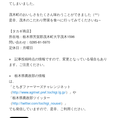
てしまいました。
茂木町のおいしさをたくさん味わうことができました（^^）
是非、茂木のこだわり野菜を食べに行ってみてくださいね～
【タカギ商店】
所在地：栃木県芳賀郡茂木町大字茂木1596
問い合わせ：0285-81-5970
定休日：月曜日
※ 記事投稿時点の情報ですので、変更となっている場合もあり
ます。ご注意ください。
※ 栃木県農政部の情報
は
「とちぎファーマーズチャレンジネット
（
http://www.agrinet.pref.tochigi.lg.jp/
）」や
「栃木県農政部ツイッター
（
http://twitter.com/tochigi_nousei
）
でも発信していますので、是非、ご利用ください。