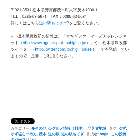
〒321-3531 栃木県芳賀郡茂木町大字茂木1090-1
TEL：0285-63-5671 FAX：0285-63-5681
詳しくはこちら
道の駅もてぎHP
をご覧ください。
※ 栃木県農政部の情報は、「とちぎファーマーズチャレンジネ
ット（
http://www.agrinet.pref.tochigi.lg.jp/
）」や「栃木県農政部
ツイッター（
http://twitter.com/tochigi_nousei
）」でも発信してい
ますので、是非、ご利用ください。
カテゴリー:
◆その他
,
◇グルメ情報（料理）
,
◇芳賀地域
タグ:
ゆず
,
ゆず塩らーめん
,
茂木
,
道の駅
,
道の駅もてぎ
作成者:
haga
この投稿
のパーマリンク