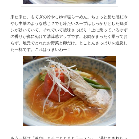
来た来た、もてぎの冷やしゆず塩らーめん。ちょっと見た感じ冷
やし中華のような感じ？でも冷たいスープはしっかりとした鶏ダ
シが効いていて、それでいて後味さっぱり！上に乗っているゆず
の香りが鼻にぬけて清涼感アップです。お肉がまったく乗ってお
らず、地元でとれたお野菜と卵だけ。とことんさっぱりを追及し
た一杯です。これはうまいわー！
もう一杯は「冷やしまるごととまとラーメン」。湯むきされたト