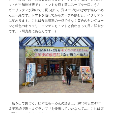
マトが半加熱状態です。トマトを崩す前にスープを一口。うん、
ガーリック？が効いてて夏っぽい。鶏スープなのはゆず塩らーめ
んと一緒です。トマトを崩してからスープを飲むと、イタリアン
に変わります。これは食欲増進の一杯ですな！黄色のヤングコー
ンと緑色のキュウリ、インゲンもトマトと合わさって目に鮮やか
です。（写真奥にあるんです…）
店を出て気づく、ゆず塩らーめんの凄さ…。2016年と2017年
２年連続で道－１グランプリを優勝していたなんて…。これは店