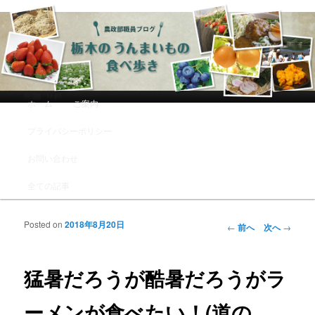
農政部職員ブログ「栃木のうんまい
もの食べ歩き」
メインメニュー
ホーム
ご案内
メインコンテンツへ移動
サブコンテンツへ移動
プライバシーポリシー
お問い合わせ
全ての記事
Posted on
2018年8月20日
投稿ナビゲーシ
←
前へ
次へ
→
ョン
猛暑だろうが酷暑だろうがラ
ーメンが食べたい！(道の