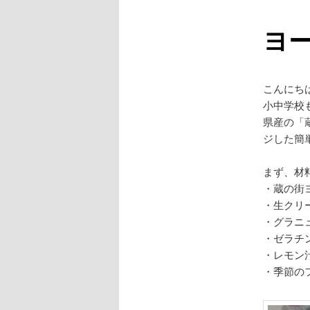
ヨ
こんにち
小中学校
県産の「
ジした簡
まず、材
・蔵の街
・生ク
・グラニ
・ゼラ
・レモ
・季節