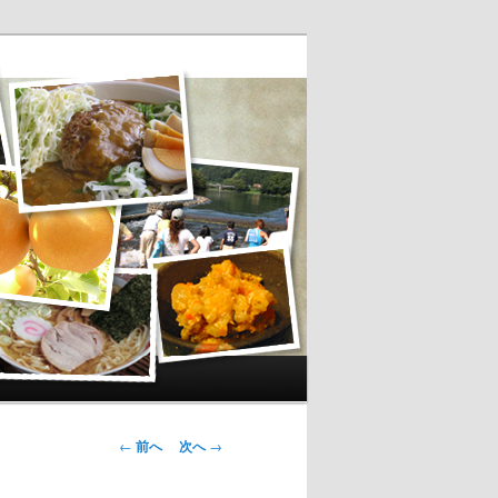
投稿ナビゲー
←
前へ
次へ
→
ション