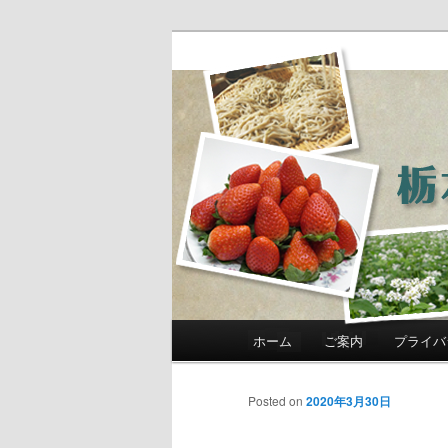
農政部職員ブ
き」
メインメニュー
ホーム
ご案内
プライバ
メインコンテンツへ移動
サブコンテンツへ移動
Posted on
2020年3月30日