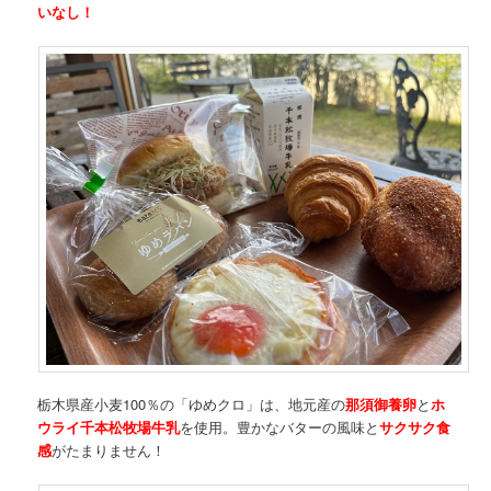
いなし！
栃木県産小麦100％の「ゆめクロ」は、地元産の
那須御養卵
と
ホ
ウライ千本松牧場牛乳
を使用。豊かなバターの風味と
サクサク食
感
がたまりません！