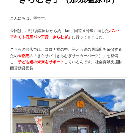
こんにちは。雫です。
今回は、JR那須塩原駅から約１km。国道４号線に面した
パン・
アキモト石窯パン工房「きらむぎ」
に行ってきました。
こちらのお店では、コロナ禍の中、子ども達の居場所を確保する
ため
天然芝
の「きらサパ（きらむぎサッカーパーク）」を整備
し、
子ども達の未来をサポート
しているんです。社会貢献支援財
団奨励賞受賞！