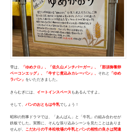
雫は、
「ゆめクロ」、「佐久山メンチバーガー」、「那須御養卵
ベーコンエッグ」、「牛すじ煮込みカレーパン」、
それと
「ゆめ
ラパン」
をいただきました。
きらむぎには、
イートインスペース
もあるんですよ。
そして、
パンのおともは牛乳
でしょう！
昭和の刑事ドラマでは、「あんぱん」と「牛乳」の組み合わせが
鉄板でした。実際に、そんな張り込みシーンを見たことはありま
せんが、
こだわりの千本松牧場の牛乳とパンの相性の良さは間違