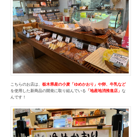
こちらのお店は、
栃木県産の小麦「ゆめかおり」や卵、牛乳など
を使用した新商品の開発に取り組んでいる
「地産地消推進店」
な
んです！