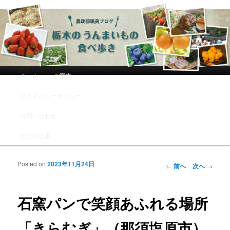
農政部職員ブログ「栃木のうんまい
もの食べ歩き」
メインメニュー
ホーム
ご案内
メインコンテンツへ移動
サブコンテンツへ移動
プライバシーポリシー
お問い合わせ
全ての記事
Posted on
2023年11月24日
投稿ナビゲーシ
←
前へ
次へ
→
ョン
石窯パンで笑顔あふれる場所
「きらむぎ」（那須塩原市）