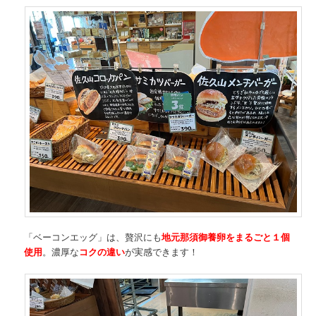
「ベーコンエッグ」は、贅沢にも
地元那須御養卵をまるごと１個
使用
。濃厚な
コクの違い
が実感できます！