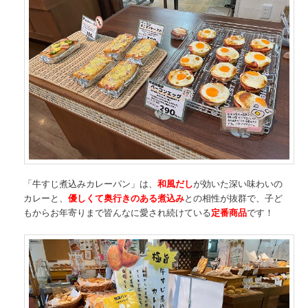
「牛すじ煮込みカレーパン」は、
和風だし
が効いた深い味わいの
カレーと、
優しくて奥行きのある煮込み
との相性が抜群で、子ど
もからお年寄りまで皆んなに愛され続けている
定番商品
です！