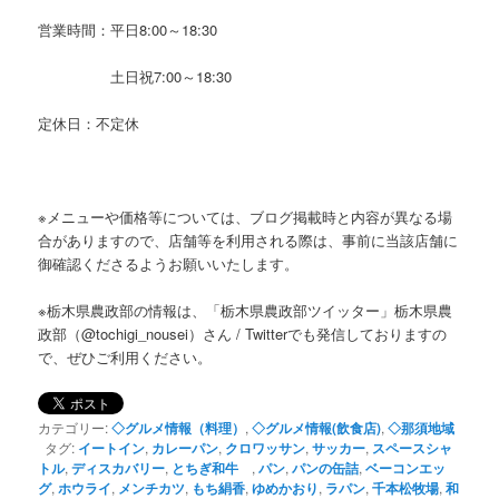
営業時間：平日8:00～18:30
土日祝7:00～18:30
定休日：不定休
※メニューや価格等については、ブログ掲載時と内容が異なる場
合がありますので、店舗等を利用される際は、事前に当該店舗に
御確認くださるようお願いいたします。
※栃木県農政部の情報は、「栃木県農政部ツイッター」栃木県農
政部（@tochigi_nousei）さん / Twitterでも発信しておりますの
で、ぜひご利用ください。
カテゴリー:
◇グルメ情報（料理）
,
◇グルメ情報(飲食店)
,
◇那須地域
タグ:
イートイン
,
カレーパン
,
クロワッサン
,
サッカー
,
スペースシャ
トル
,
ディスカバリー
,
とちぎ和牛
,
パン
,
パンの缶詰
,
ベーコンエッ
グ
,
ホウライ
,
メンチカツ
,
もち絹香
,
ゆめかおり
,
ラパン
,
千本松牧場
,
和