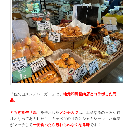
「佐久山メンチバーガー」は、
地元和気精肉店とコラボした商
品。
とちぎ和牛「匠」
を使用した
メンチカツ
は、上品な脂の旨みが肉
汁となってあふれだし、キャベツの甘みとシャキシャキした食感
がマッチして
一度食べたら忘れられなくなる味
です！