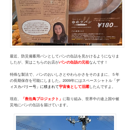
最近、防災備蓄用パンとしてパンの缶詰を見かけるようになりま
したが、実はこちらのお店が
パンの缶詰の元祖
なんです！
特殊な製法で、パンのおいしさとやわらかさをそのままに、５年
の長期保存を可能にしました。2009年にはスペースシャトル
「デ
ィスカバリー号」に積まれて
宇宙食として活躍
したんですよ。
現在、
「救缶鳥プロジェクト」
に取り組み、世界中の途上国や被
災地にパンの缶詰を届けています。