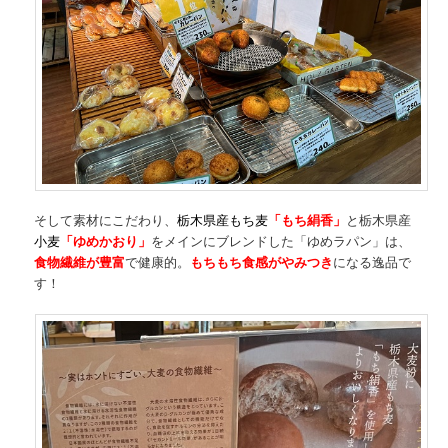
そして素材にこだわり、
栃木県産もち麦
「もち絹香」
と栃木県産
小麦
「ゆめかおり」
をメインにブレンドした「ゆめラパン」は、
食物繊維が豊富
で健康的。
もちもち食感がやみつき
になる逸品で
す！