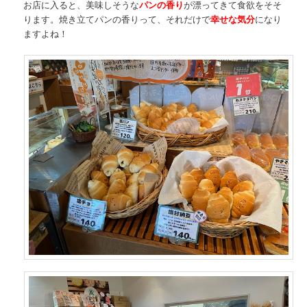
お店に入ると、美味しそうな
パンの香り
が漂ってきて食欲をそそ
ります。焼き立てパンの香りって、それだけで
幸せな気分
になり
ますよね！