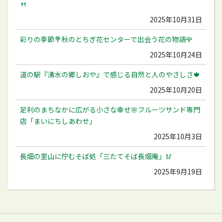
🍴
2025年10月31日
彩りの季節💐秋のとちぎ花センターで出会う花の物語🌹
2025年10月24日
道の駅『湧水の郷しおや』で感じる自然と人のやさしさ🍁
2025年10月20日
足利のまちなかに広がる小さな幸せ🌸フルーツサンド専門
店「まいにちしあわせ」
2025年10月3日
長畑の里山に佇むそば処「三たてそば長畑庵」🥢
2025年9月19日