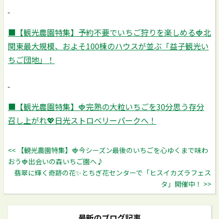
■
【観光農園特集】予約不要でいちご狩りを楽しめる
🍓
北
関東最大規模、およそ100棟のハウスが並ぶ「益子観光い
ちご団地」！
■【観光農園特集】
🍓
完熟の大粒いちごを30分思う存分
召し上がれ
💖
日光ストロベリーパークへ！
<< 【観光農園特集】🍓今シーズン最後のいちごを心ゆくまで味わ
おう🍓出会いの森いちご園へ♪
翡翠に輝く奇跡の花✨とちぎ花センターで「ヒスイカズラフェス
タ」開催中！ >>
最新のブログ記事