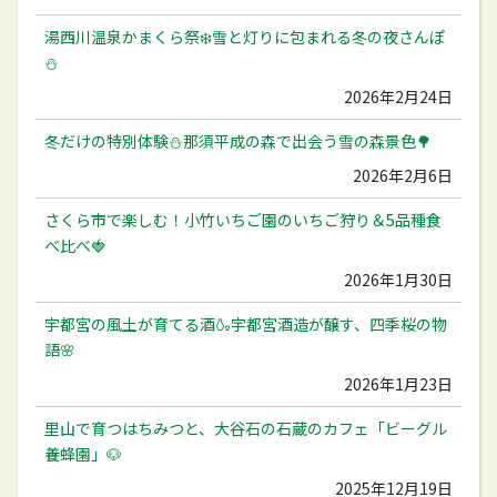
湯西川温泉かまくら祭❄️雪と灯りに包まれる冬の夜さんぽ
⛄️
2026年2月24日
冬だけの特別体験⛄️那須平成の森で出会う雪の森景色🌳
2026年2月6日
さくら市で楽しむ！小竹いちご園のいちご狩り＆5品種食
べ比べ🍓
2026年1月30日
宇都宮の風土が育てる酒🍶宇都宮酒造が醸す、四季桜の物
語🌸
2026年1月23日
里山で育つはちみつと、大谷石の石蔵のカフェ「ビーグル
養蜂園」🐶
2025年12月19日