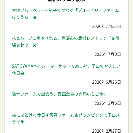
大粒ブルーベリー✨️親子でつなぐ「ブルーベリーファーム
ほりうち」🫐
2026年7月31日
花とハーブに癒やされる、鹿沼市の農村レストラン「花農
場あわの」🌺
2026年7月3日
SATOYAMAヘルシーマーケットで楽しむ、里山のやさしい
休日⛰️
2026年6月26日
鈴木ファームで出会う、最高金賞の完熟いちご🍓✨
2026年3月6日
森にほどける休日🌲芳賀ファーム＆グランピングで里山ス
テイ🌳
2026年2月27日