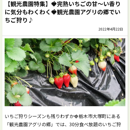
【観光農園特集】🍓完熟いちごの甘～い香り
に気分もわくわく🍓観光農園アグリの郷でい
ちご狩り♪
2022年4月22日
いちご狩りシーズンも残りわずか🍓栃木市大塚町にある
「観光農園アグリの郷」では、30分食べ放題のいちご狩