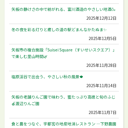
矢板の静けさの中で紡がれる、富川酒造のやさしい地酒🍶
2025年12月12日
冬の夜を彩る灯りと癒しの道の駅どまんなかたぬま✨
2025年12月5日
矢板市の複合施設「Suisei Square（すいせいスクエア）」
で楽しむ里山時間🌿
2025年11月28日
塩原渓谷で出会う、やさしい秋の風景🍁
2025年11月14日
矢板の老舗りんご園で味わう、蜜たっぷり高徳と旬のふじ
🍎渡辺りんご園
2025年11月7日
食と農をつなぐ、宇都宮の地産地消レストラン ―下野農園