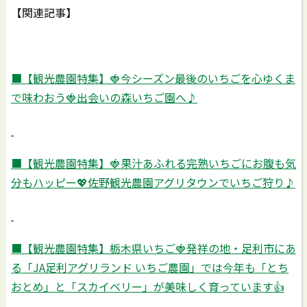
【関連記事】
■【観光農園特集】
🍓
今シーズン最後のいちごを心ゆくま
で味わおう
🍓
出会いの森いちご園へ♪
■【観光農園特集】
🍓
果汁あふれる完熟いちごにお腹も気
分もハッピー
💖
佐野観光農園アグリタウンでいちご狩り♪
■
【観光農園特集】栃木県いちご
🍓
発祥の地・足利市にあ
る「JA足利アグリランド いちご農園」では今年も「とち
おとめ」と「スカイベリー」が美味しく育っています
👍