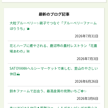
最新のブログ記事
大粒ブルーベリー✨️親子でつなぐ「ブルーベリーファーム
ほりうち」🫐
2026年7月31日
花とハーブに癒やされる、鹿沼市の農村レストラン「花農
場あわの」🌺
2026年7月3日
SATOYAMAヘルシーマーケットで楽しむ、里山のやさしい
休日⛰️
2026年6月26日
鈴木ファームで出会う、最高金賞の完熟いちご🍓✨
2026年3月6日
森にほどける休日🌲芳賀ファーム＆グランピングで里山ス