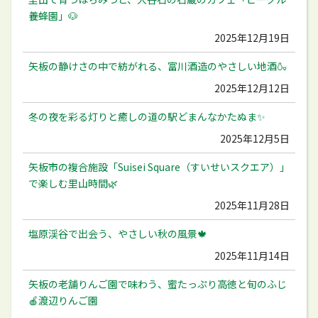
養蜂園」🐶
2025年12月19日
矢板の静けさの中で紡がれる、富川酒造のやさしい地酒🍶
2025年12月12日
冬の夜を彩る灯りと癒しの道の駅どまんなかたぬま✨
2025年12月5日
矢板市の複合施設「Suisei Square（すいせいスクエア）」
で楽しむ里山時間🌿
2025年11月28日
塩原渓谷で出会う、やさしい秋の風景🍁
2025年11月14日
矢板の老舗りんご園で味わう、蜜たっぷり高徳と旬のふじ
🍎渡辺りんご園