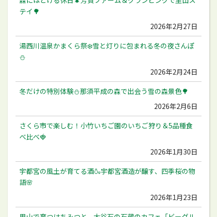
テイ🌳
2026年2月27日
湯西川温泉かまくら祭❄️雪と灯りに包まれる冬の夜さんぽ
⛄️
2026年2月24日
冬だけの特別体験⛄️那須平成の森で出会う雪の森景色🌳
2026年2月6日
さくら市で楽しむ！小竹いちご園のいちご狩り＆5品種食
べ比べ🍓
2026年1月30日
宇都宮の風土が育てる酒🍶宇都宮酒造が醸す、四季桜の物
語🌸
2026年1月23日
里山で育つはちみつと、大谷石の石蔵のカフェ「ビーグル