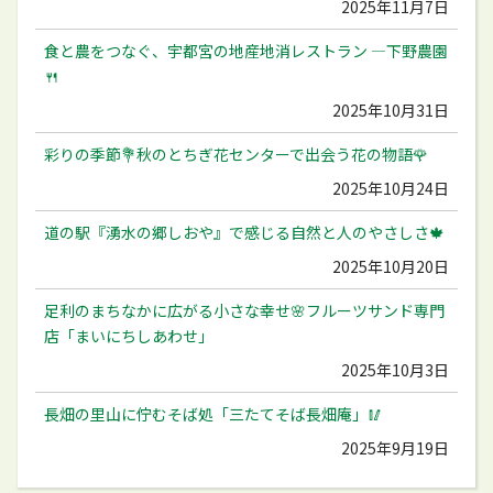
2025年11月7日
食と農をつなぐ、宇都宮の地産地消レストラン ―下野農園
🍴
2025年10月31日
彩りの季節💐秋のとちぎ花センターで出会う花の物語🌹
2025年10月24日
道の駅『湧水の郷しおや』で感じる自然と人のやさしさ🍁
2025年10月20日
足利のまちなかに広がる小さな幸せ🌸フルーツサンド専門
店「まいにちしあわせ」
2025年10月3日
長畑の里山に佇むそば処「三たてそば長畑庵」🥢
2025年9月19日