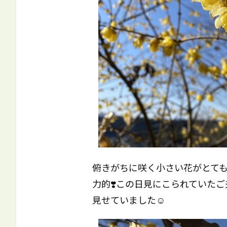
俯きがちに咲く小さい花がとて
力的❣️この日見にこられていた
見せていました☺️