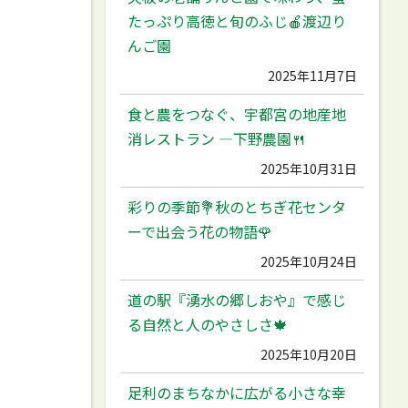
たっぷり高徳と旬のふじ🍎渡辺り
んご園
2025年11月7日
食と農をつなぐ、宇都宮の地産地
消レストラン ―下野農園🍴
2025年10月31日
彩りの季節💐秋のとちぎ花センタ
ーで出会う花の物語🌹
2025年10月24日
道の駅『湧水の郷しおや』で感じ
る自然と人のやさしさ🍁
2025年10月20日
足利のまちなかに広がる小さな幸