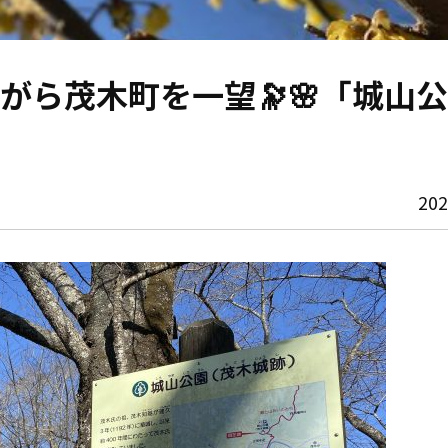
がら茂木町を一望🔭🌸「城山
20