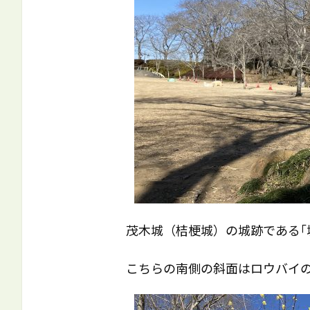
茂木城（桔梗城）の城跡である｢
こちらの南側の斜面はロウバイ