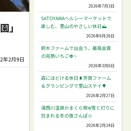
2026年7月3日
SATOYAMAヘルシーマーケットで
公園」
楽しむ、里山のやさしい休日⛰️
2026年6月26日
鈴木ファームで出会う、最高金賞
の完熟いちご🍓✨
22年2月9日
2026年3月6日
森にほどける休日🌲芳賀ファーム
＆グランピングで里山ステイ🌳
2026年2月27日
湯西川温泉かまくら祭❄️雪と灯りに
包まれる冬の夜さんぽ⛄️
2026年2月24日