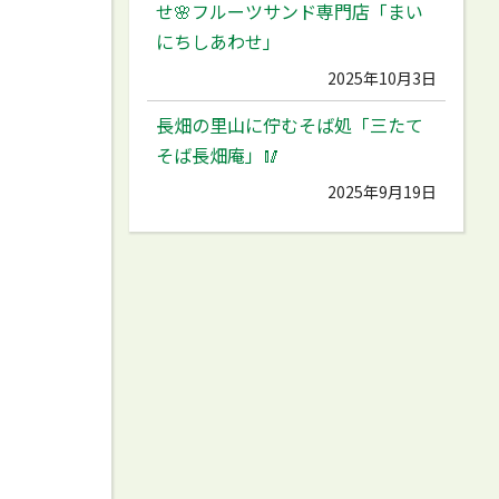
せ🌸フルーツサンド専門店「まい
にちしあわせ」
2025年10月3日
長畑の里山に佇むそば処「三たて
そば長畑庵」🥢
2025年9月19日