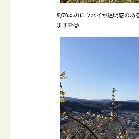
約70本のロウバイが透明感のあ
ます💛😊