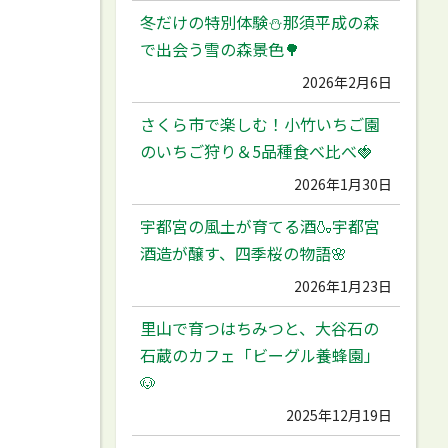
冬だけの特別体験⛄️那須平成の森
で出会う雪の森景色🌳
2026年2月6日
さくら市で楽しむ！小竹いちご園
のいちご狩り＆5品種食べ比べ🍓
2026年1月30日
宇都宮の風土が育てる酒🍶宇都宮
酒造が醸す、四季桜の物語🌸
2026年1月23日
里山で育つはちみつと、大谷石の
石蔵のカフェ「ビーグル養蜂園」
🐶
2025年12月19日