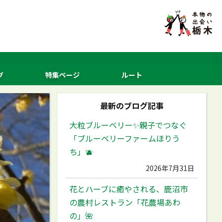
グ
特集ページ
ルート
最新のブログ記事
大粒ブルーベリー✨️親子でつなぐ
「ブルーベリーファームほりう
ち」🫐
2026年7月31日
花とハーブに癒やされる、鹿沼市
の農村レストラン「花農場あわ
の」🌺