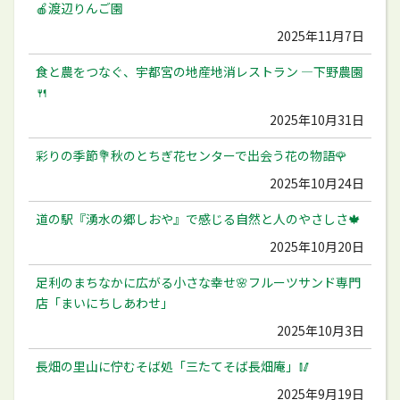
🍎渡辺りんご園
2025年11月7日
食と農をつなぐ、宇都宮の地産地消レストラン ―下野農園
🍴
2025年10月31日
彩りの季節💐秋のとちぎ花センターで出会う花の物語🌹
2025年10月24日
道の駅『湧水の郷しおや』で感じる自然と人のやさしさ🍁
2025年10月20日
足利のまちなかに広がる小さな幸せ🌸フルーツサンド専門
店「まいにちしあわせ」
2025年10月3日
長畑の里山に佇むそば処「三たてそば長畑庵」🥢
2025年9月19日