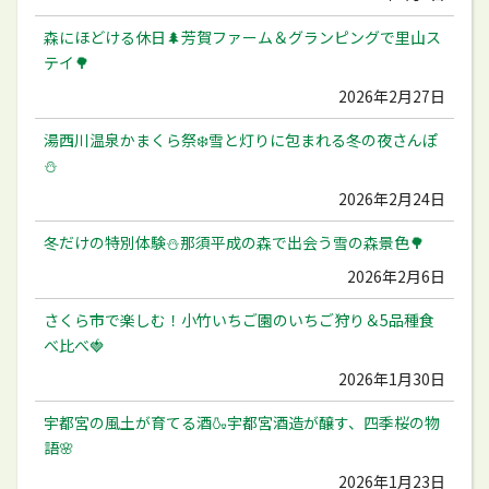
森にほどける休日🌲芳賀ファーム＆グランピングで里山ス
テイ🌳
2026年2月27日
湯西川温泉かまくら祭❄️雪と灯りに包まれる冬の夜さんぽ
⛄️
2026年2月24日
冬だけの特別体験⛄️那須平成の森で出会う雪の森景色🌳
2026年2月6日
さくら市で楽しむ！小竹いちご園のいちご狩り＆5品種食
べ比べ🍓
2026年1月30日
宇都宮の風土が育てる酒🍶宇都宮酒造が醸す、四季桜の物
語🌸
2026年1月23日