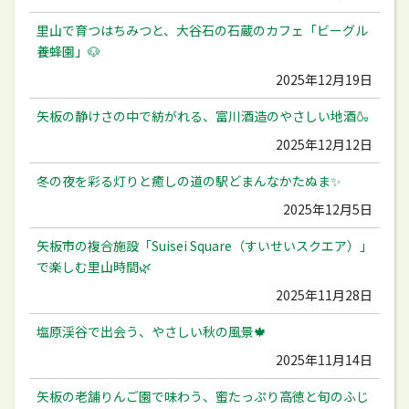
里山で育つはちみつと、大谷石の石蔵のカフェ「ビーグル
養蜂園」🐶
2025年12月19日
矢板の静けさの中で紡がれる、富川酒造のやさしい地酒🍶
2025年12月12日
冬の夜を彩る灯りと癒しの道の駅どまんなかたぬま✨
2025年12月5日
矢板市の複合施設「Suisei Square（すいせいスクエア）」
で楽しむ里山時間🌿
2025年11月28日
塩原渓谷で出会う、やさしい秋の風景🍁
2025年11月14日
矢板の老舗りんご園で味わう、蜜たっぷり高徳と旬のふじ