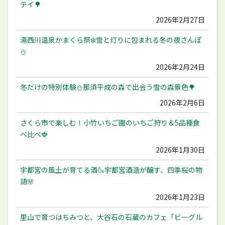
テイ🌳
2026年2月27日
湯西川温泉かまくら祭❄️雪と灯りに包まれる冬の夜さんぽ
⛄️
2026年2月24日
冬だけの特別体験⛄️那須平成の森で出会う雪の森景色🌳
2026年2月6日
さくら市で楽しむ！小竹いちご園のいちご狩り＆5品種食
べ比べ🍓
2026年1月30日
宇都宮の風土が育てる酒🍶宇都宮酒造が醸す、四季桜の物
語🌸
2026年1月23日
里山で育つはちみつと、大谷石の石蔵のカフェ「ビーグル