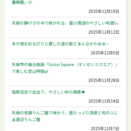
養蜂園」🐶
2025年12月19日
矢板の静けさの中で紡がれる、富川酒造のやさしい地酒🍶
2025年12月12日
冬の夜を彩る灯りと癒しの道の駅どまんなかたぬま✨
2025年12月5日
矢板市の複合施設「Suisei Square（すいせいスクエア）」
で楽しむ里山時間🌿
2025年11月28日
塩原渓谷で出会う、やさしい秋の風景🍁
2025年11月14日
矢板の老舗りんご園で味わう、蜜たっぷり高徳と旬のふじ
🍎渡辺りんご園
2025年11月7日