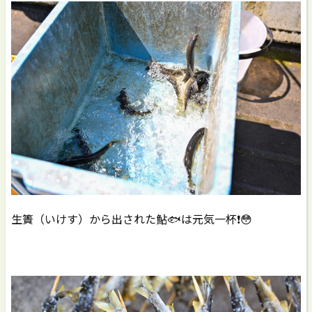
生簀（いけす）から出された鮎🐟は元気一杯❗️😳