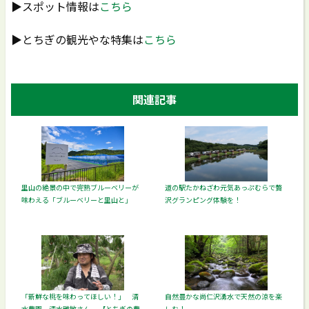
▶スポット情報は
こちら
▶とちぎの観光やな特集は
こちら
関連記事
里山の絶景の中で完熟ブルーベリーが
道の駅たかねざわ元気あっぷむらで贅
味わえる「ブルーベリーと里山と」
沢グランピング体験を！
「新鮮な桃を味わってほしい！」 清
自然豊かな尚仁沢湧水で天然の涼を楽
水農園 清水雅敏さん 【とちぎの農
しむ！