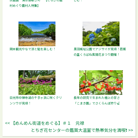
村めぐり農村人特集】
岡本観光やなで涼と鮎を楽しむ！
黒羽城址公園でアジサイが見頃！芭蕉
の里くろばね紫陽花まつり開催！
日光市中禅寺湖の千手ヶ浜に咲くクリ
長年の研究で生まれた極上の甘さ
ンソウが見頃！
「こまき園」でさくらんぼ狩り🍒
<< 【めんめん街道をめぐる】＃１ 元禄
とちぎ花センターの鑑賞大温室で熱帯気分を満喫❗️ >>