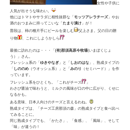
女性や子供に
人気が出そうな味わい。
他にはトマトやサラダに相性抜群な「
モッツアレラチーズ
」やお
酒のおつまみに持ってこいな「
たまり漬け
」が！
普段は、柿の種片手にビールを楽しむ
父上さま。父の日の贈
り物
、これにしようかしら
最後に訪れたのは・・・「
(有
)那須高原今牧場
(いまぼくじょ
う）」さん。
フレッシュ系の「
ゆきやなぎ
」と「
しおのはな
」、熟成タイプの
「
しののめ
（ウオッシュ系）」と「
みのり
（セミハード）」を作
っています。
フレッシュ系をひとくち。「これがチーズ
」
わさび醤油で味わうと、ミルクの風味が口の中に広がり、くせに
なるかも。
ある意味、日本人向けのチーズと言えるわね。
熟成タイプは、「チーズ工房那須の森」の熟成タイプと食べ比べ
てみることに。
同じ熟成タイプでも、「かたさ」、「食感」、「風味」、そして
「味」が違うの！