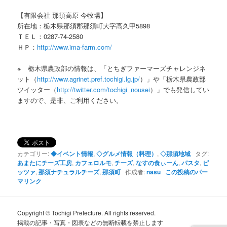
【有限会社 那須高原 今牧場】
所在地：栃木県那須郡那須町大字高久甲5898
ＴＥＬ：0287-74-2580
ＨＰ：
http://www.ima-farm.com/
※ 栃木県農政部の情報は、「とちぎファーマーズチャレンジネ
ット（
http://www.agrinet.pref.tochigi.lg.jp/
）」や「栃木県農政部
ツイッター（
http://twitter.com/tochigi_nousei
）」でも発信してい
ますので、是非、ご利用ください。
カテゴリー:
◆イベント情報
,
◇グルメ情報（料理）
,
◇那須地域
タグ:
あまたにチーズ工房
,
カフェロルモ
,
チーズ
,
なすの食ぃーん
,
パスタ
,
ピ
ッツァ
,
那須ナチュラルチーズ
,
那須町
作成者:
nasu
この投稿のパー
マリンク
Copyright © Tochigi Prefecture. All rights reserved.
掲載の記事・写真・図表などの無断転載を禁止します