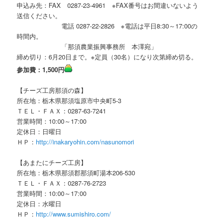
申込み先：FAX 0287-23-4961 ※FAX番号はお間違いないよう
送信ください。
電話 0287-22-2826 ※電話は平日8:30～17:00の
時間内。
「那須農業振興事務所 本澤宛」
締め切り：6月20日まで。※定員（30名）になり次第締め切る。
参加費：1,500円
【チーズ工房那須の森】
所在地：栃木県那須塩原市中央町5-3
ＴＥＬ・ＦＡＸ：0287-63-7241
営業時間：10:00～17:00
定休日：日曜日
ＨＰ：
http://inakaryohin.com/nasunomori
【あまたにチーズ工房】
所在地：栃木県那須郡那須町湯本206-530
ＴＥＬ・ＦＡＸ：0287-76-2723
営業時間：10:00～17:00
定休日：水曜日
ＨＰ：
http://www.sumishiro.com/