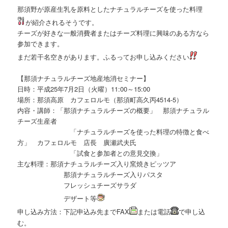
那須野が原産生乳を原料としたナチュラルチーズを使った料理
が紹介されるそうです。
チーズが好きな一般消費者またはチーズ料理に興味のある方なら
参加できます。
まだ若干名空きがあります。ふるってお申し込みください
【那須ナチュラルチーズ地産地消セミナー】
日時：平成25年7月2日（火曜）11:00～15:00
場所：那須高原 カフェロルモ（那須町高久丙4514-5）
内容・講師：「那須ナチュラルチーズの概要」 那須ナチュラル
チーズ生産者
「ナチュラルチーズを使った料理の特徴と食べ
方」 カフェロルモ 店長 廣瀬武夫氏
「試食と参加者との意見交換」
主な料理：那須ナチュラルチーズ入り窯焼きピッツア
那須ナチュラルチーズ入りパスタ
フレッシュチーズサラダ
デザート等
申し込み方法：下記申込み先までFAX
または電話
で申し込
む。