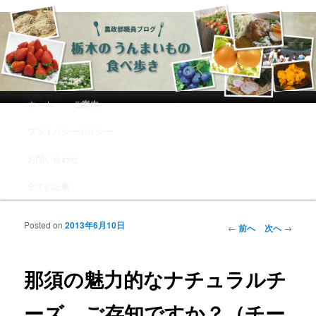
農政部職員ブログ「栃木のうんまい
もの食べ歩き」
メインメニュー
ホーム
ご案内
メインコンテンツへ移動
サブコンテンツへ移動
プライバシーポリシー
お問い合わせ
全ての記事
Posted on
2013年6月10日
投稿ナビゲーシ
←
前へ
次へ
→
ョン
那須の魅力的なナチュラルチ
ーズ、ご存知ですか？（チー