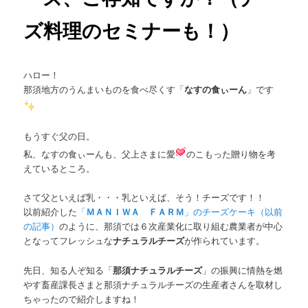
ズ料理のセミナーも！）
ハロー！
那須地方のうんまいものを食べ尽くす「
なすの食ぃーん
」です
もうすぐ父の日。
私、なすの食ぃーんも、父上さまに愛
のこもった贈り物を考
えているところ。
さて父といえば乳・・・乳といえば、そう！チーズです！！
以前紹介した
「
ＭＡＮＩＷＡ ＦＡＲＭ
」のチーズケーキ（以前
の記事）
のように、那須では６次産業化に取り組む農業者が中心
となってフレッシュな
ナチュラルチーズ
が作られています。
先日、知る人ぞ知る「
那須ナチュラルチーズ
」の振興に情熱を燃
やす畜産課長さまと那須ナチュラルチーズの生産者さんを取材し
ちゃったので紹介しますね！