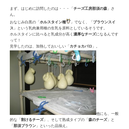
まず、はじめに訪問したのは・・・「
チーズ工房那須の森
」さ
ん。
おなじみ白黒の「
ホルスタイン種
」でなく、「
ブラウンスイ
ス
」という乳肉兼用種の生乳を原料としているそうです。
ホルスタインに比べると乳成分が高く
濃厚なチーズ
になるんです
って！
見学したのは、加熱しておいしい「
カチョカバロ
」。
他にも、一般
的な「
割けるチーズ
」、そして熟成タイプの「
森のチーズ
」と
「
那須ブラウン
」といった品揃え。