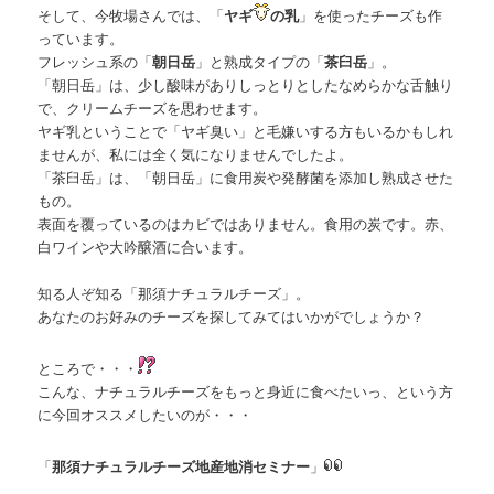
そして、今牧場さんでは、「
ヤギ
の乳
」を使ったチーズも作
っています。
フレッシュ系の「
朝日岳
」と熟成タイプの「
茶臼岳
」。
「朝日岳」は、少し酸味がありしっとりとしたなめらかな舌触り
で、クリームチーズを思わせます。
ヤギ乳ということで「ヤギ臭い」と毛嫌いする方もいるかもしれ
ませんが、私には全く気になりませんでしたよ。
「茶臼岳」は、「朝日岳」に食用炭や発酵菌を添加し熟成させた
もの。
表面を覆っているのはカビではありません。食用の炭です。赤、
白ワインや大吟醸酒に合います。
知る人ぞ知る「那須ナチュラルチーズ」。
あなたのお好みのチーズを探してみてはいかがでしょうか？
ところで・・・
こんな、ナチュラルチーズをもっと身近に食べたいっ、という方
に今回オススメしたいのが・・・
「
那須ナチュラルチーズ地産地消セミナー
」