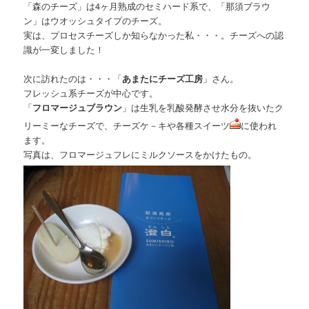
「森のチーズ」は4ヶ月熟成のセミハード系で、「那須ブラウ
ン」はウオッシュタイプのチーズ。
実は、プロセスチーズしか知らなかった私・・・。チーズへの認
識が一変しました！
次に訪れたのは・・・「
あまたにチーズ工房
」さん。
フレッシュ系チーズが中心です。
「
フロマージュブラウン
」は生乳を乳酸発酵させ水分を抜いたク
リーミーなチーズで、チーズケ－キや各種スイーツ
に使われ
ます。
写真は、フロマージュフレにミルクソースをかけたもの。