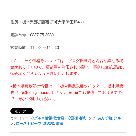
住所：栃木県那須郡那須町大字伊王野459
電話番号：0287-75-3030
営業時間：11：00～14：30
※メニューや価格等については、ブログ掲載時と内容が異なる場
合がありますので、店舗等を利用される際は、事前に当該店舗に
御確認くださるようお願いいたします。
※栃木県農政部の情報は、「栃木県農政部ツイッター」
栃木県農
政部（@tochigi_nousei）さん / Twitter
でも発信しておりますの
で、ぜひご利用ください。
カテゴリー:
◇グルメ情報(飲食店)
,
◇那須地域
|
タグ:
あんず館
,
グル
メ
,
ローストビーフ
,
道の駅
,
那須