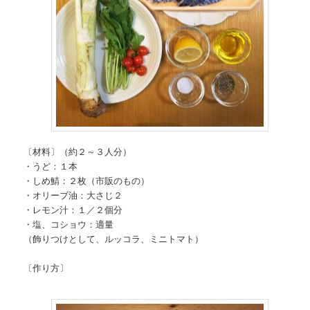
〔材料〕（約２～３人分）
・うど：１本
・しめ鯖：２枚（市販のもの）
・オリーブ油：大さじ２
・レモン汁：１／２個分
・塩、コショウ：適量
（飾りつけとして、ルッコラ、ミニトマト）
〔作り方〕