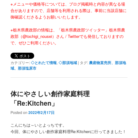
※メニューや価格等については、ブログ掲載時と内容が異なる場
合がありますので、店舗等を利用される際は、事前に当該店舗に
御確認くださるようお願いいたします。
※栃木県農政部の情報は、「栃木県農政部ツイッター」
栃木県農
政部（@tochigi_nousei）さん / Twitter
でも発信しておりますの
で、ぜひご利用ください。
カテゴリー:
◇とれたて情報
,
◇那須地域
|
タグ:
農産物直売所、那須地
域、那須塩原市
体にやさしい創作家庭料理
「Re:Kitchen」
Posted on
2022年2月17日
こんにちは～いとよっちです。
今回、体にやさしい創作家庭料理Re:Kitchenに行ってきました！