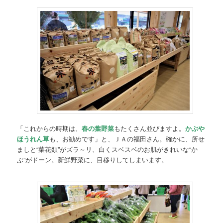
「これからの時期は、
春の葉野菜
もたくさん並びますよ。
かぶや
ほうれん草
も、お勧めです」と、ＪＡの福田さん。確かに、所せ
ましと“菜花類”がズラ～リ、白くスベスベのお肌がきれいな“か
ぶ”がドーン。新鮮野菜に、目移りしてしまいます。