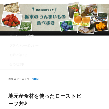
農政部職員ブログ「栃木のうんまい
もの食べ歩き」
メインメニュー
ホーム
ご案内
メインコンテンツへ移動
サブコンテンツへ移動
プライバシーポリシー
お問い合わせ
全ての記事
nasu
作成者アーカイブ:
地元産食材を使ったローストビ
ーフ丼♪