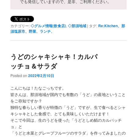
でも発信していますので、是非、ご利用ください。
カテゴリー:
◇グルメ情報(飲食店)
,
◇那須地域
|
タグ:
Re:Kitchen、那
須塩原市、野菜、ランチ、
うどのシャキシャキ！カルパ
ッチョ＆サラダ
Posted on
2022年2月10日
こんにちは！たなごっちです。
皆さんは、那須地域が国内でも有数の「うど」の産地ということ
をご存知ですか？
独特な春らしい香りが特徴の「うど」ですが、生で食べるとシャ
キシャキとした食感で、とても美味しくいただけます！
そこで今回は、生のうどを使った「うどとしめ鯖のカルパッチ
ョ」と
「うどと水菜とグレープフルーツのサラダ」を作ってみましたの