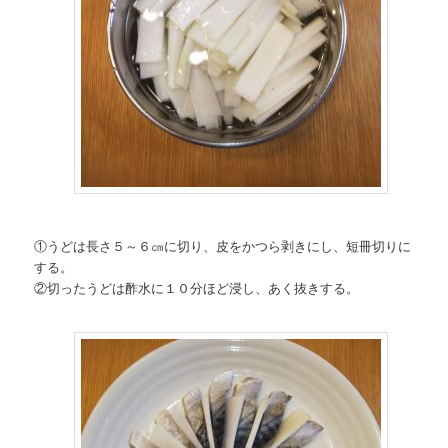
①うどは長さ５～６㎝に切り、皮をかつら剥きにし、短冊切りに
する。
②切ったうどは酢水に１０分ほど浸し、あく抜きする。