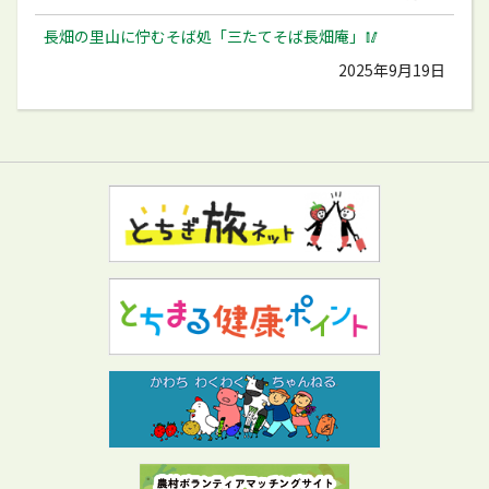
長畑の里山に佇むそば処「三たてそば長畑庵」🥢
2025年9月19日