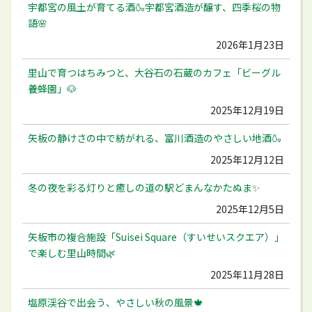
宇都宮の風土が育てる酒🍶宇都宮酒造が醸す、四季桜の物
語🌸
2026年1月23日
里山で育つはちみつと、大谷石の石蔵のカフェ「ビーグル
養蜂園」🐶
2025年12月19日
矢板の静けさの中で紡がれる、富川酒造のやさしい地酒🍶
2025年12月12日
冬の夜を彩る灯りと癒しの道の駅どまんなかたぬま✨
2025年12月5日
矢板市の複合施設「Suisei Square（すいせいスクエア）」
で楽しむ里山時間🌿
2025年11月28日
塩原渓谷で出会う、やさしい秋の風景🍁