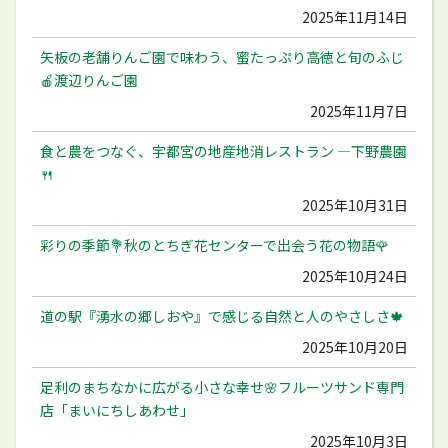
2025年11月14日
矢板の老舗りんご園で味わう、蜜たっぷり高徳と旬のふじ
🍎渡辺りんご園
2025年11月7日
食と農をつなぐ、宇都宮の地産地消レストラン ―下野農園
🍴
2025年10月31日
彩りの季節💐秋のとちぎ花センターで出会う花の物語🌹
2025年10月24日
道の駅『湧水の郷しおや』で感じる自然と人のやさしさ🍁
2025年10月20日
足利のまちなかに広がる小さな幸せ🌸フルーツサンド専門
店「まいにちしあわせ」
2025年10月3日