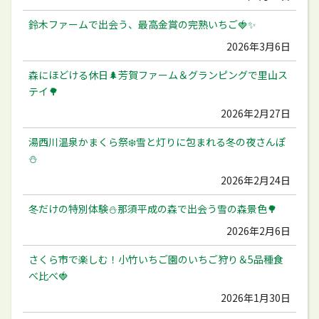
鈴木ファームで出会う、最高金賞の完熟いちご🍓✨
2026年3月6日
森にほどける休日🌲芳賀ファーム＆グランピングで里山ス
テイ🌳
2026年2月27日
湯西川温泉かまくら祭❄️雪と灯りに包まれる冬の夜さんぽ
⛄️
2026年2月24日
冬だけの特別体験⛄️那須平成の森で出会う雪の森景色🌳
2026年2月6日
さくら市で楽しむ！小竹いちご園のいちご狩り＆5品種食
べ比べ🍓
2026年1月30日