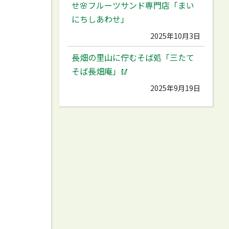
せ🌸フルーツサンド専門店「まい
にちしあわせ」
2025年10月3日
長畑の里山に佇むそば処「三たて
そば長畑庵」🥢
2025年9月19日