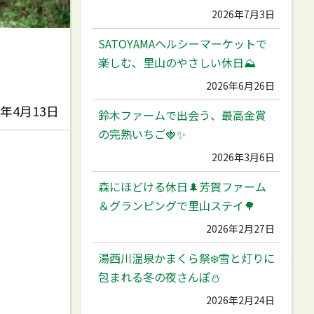
2026年7月3日
SATOYAMAヘルシーマーケットで
楽しむ、里山のやさしい休日⛰️
2026年6月26日
1年4月13日
鈴木ファームで出会う、最高金賞
の完熟いちご🍓✨
2026年3月6日
森にほどける休日🌲芳賀ファーム
＆グランピングで里山ステイ🌳
2026年2月27日
湯西川温泉かまくら祭❄️雪と灯りに
包まれる冬の夜さんぽ⛄️
2026年2月24日