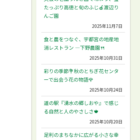
たっぷり高徳と旬のふじ🍎渡辺り
んご園
2025年11月7日
食と農をつなぐ、宇都宮の地産地
消レストラン ―下野農園🍴
2025年10月31日
彩りの季節💐秋のとちぎ花センタ
ーで出会う花の物語🌹
2025年10月24日
道の駅『湧水の郷しおや』で感じ
る自然と人のやさしさ🍁
2025年10月20日
足利のまちなかに広がる小さな幸