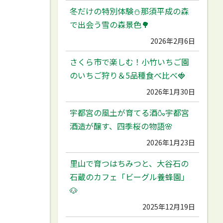
冬だけの特別体験⛄️那須平成の森
で出会う雪の森景色🌳
2026年2月6日
さくら市で楽しむ！小竹いちご園
のいちご狩り＆5品種食べ比べ🍓
2026年1月30日
宇都宮の風土が育てる酒🍶宇都宮
酒造が醸す、四季桜の物語🌸
2026年1月23日
里山で育つはちみつと、大谷石の
石蔵のカフェ「ビーグル養蜂園」
🐶
2025年12月19日