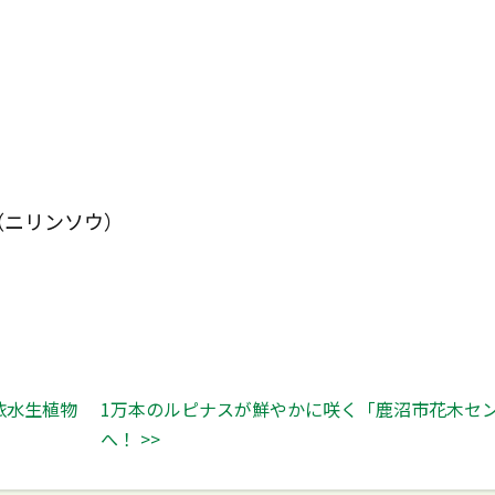
（ニリンソウ）
依水生植物
1万本のルピナスが鮮やかに咲く「鹿沼市花木セ
へ！ >>