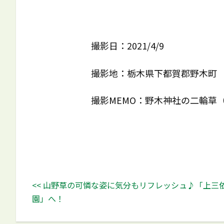
撮影日：2021/4/9
撮影地：栃木県下都賀郡野木町
撮影MEMO：野木神社の二輪草
<< 山野草の可憐な姿に気分もリフレッシュ♪「上三
園」へ！