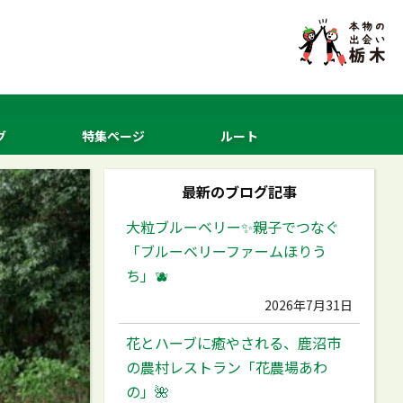
グ
特集ページ
ルート
最新のブログ記事
大粒ブルーベリー✨️親子でつなぐ
「ブルーベリーファームほりう
ち」🫐
2026年7月31日
花とハーブに癒やされる、鹿沼市
の農村レストラン「花農場あわ
の」🌺