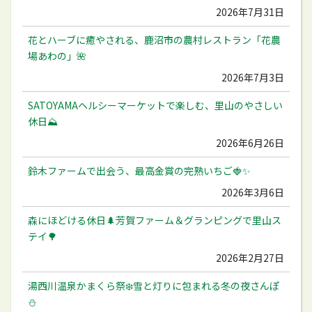
2026年7月31日
花とハーブに癒やされる、鹿沼市の農村レストラン「花農
場あわの」🌺
2026年7月3日
SATOYAMAヘルシーマーケットで楽しむ、里山のやさしい
休日⛰️
2026年6月26日
鈴木ファームで出会う、最高金賞の完熟いちご🍓✨
2026年3月6日
森にほどける休日🌲芳賀ファーム＆グランピングで里山ス
テイ🌳
2026年2月27日
湯西川温泉かまくら祭❄️雪と灯りに包まれる冬の夜さんぽ
⛄️