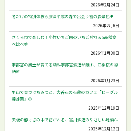
2026年2月24日
冬だけの特別体験⛄️那須平成の森で出会う雪の森景色🌳
2026年2月6日
さくら市で楽しむ！小竹いちご園のいちご狩り＆5品種食
べ比べ🍓
2026年1月30日
宇都宮の風土が育てる酒🍶宇都宮酒造が醸す、四季桜の物
語🌸
2026年1月23日
里山で育つはちみつと、大谷石の石蔵のカフェ「ビーグル
養蜂園」🐶
2025年12月19日
矢板の静けさの中で紡がれる、富川酒造のやさしい地酒🍶
2025年12月12日