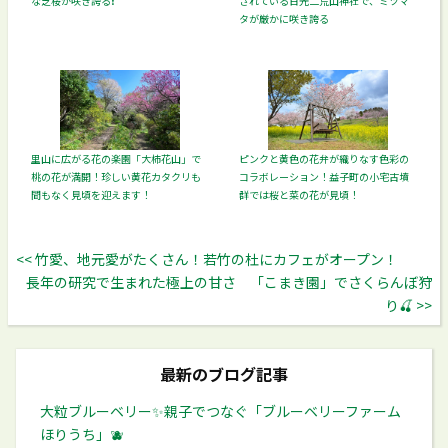
な芝桜が咲き誇る❗️
されている日光二荒山神社で、ミツマ
タが厳かに咲き誇る
里山に広がる花の楽園「大柿花山」で
ピンクと黄色の花弁が織りなす色彩の
桃の花が満開！珍しい黄花カタクリも
コラボレーション！益子町の小宅古墳
間もなく見頃を迎えます！
群では桜と菜の花が見頃！
<< 竹愛、地元愛がたくさん！若竹の杜にカフェがオープン！
長年の研究で生まれた極上の甘さ 「こまき園」でさくらんぼ狩
り🍒 >>
最新のブログ記事
大粒ブルーベリー✨️親子でつなぐ「ブルーベリーファーム
ほりうち」🫐