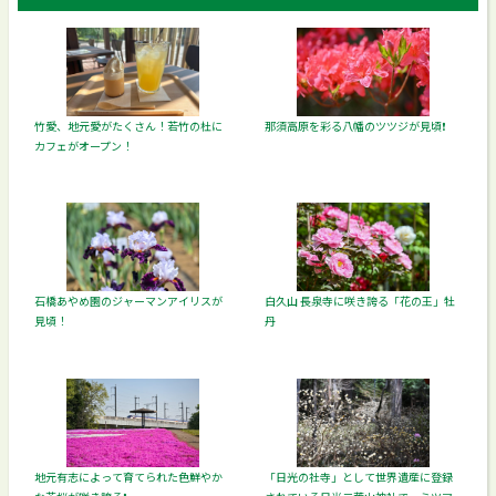
竹愛、地元愛がたくさん！若竹の杜に
那須高原を彩る八幡のツツジが見頃❗️
カフェがオープン！
石橋あやめ園のジャーマンアイリスが
白久山 長泉寺に咲き誇る「花の王」牡
見頃！
丹
地元有志によって育てられた色鮮やか
「日光の社寺」として世界遺産に登録