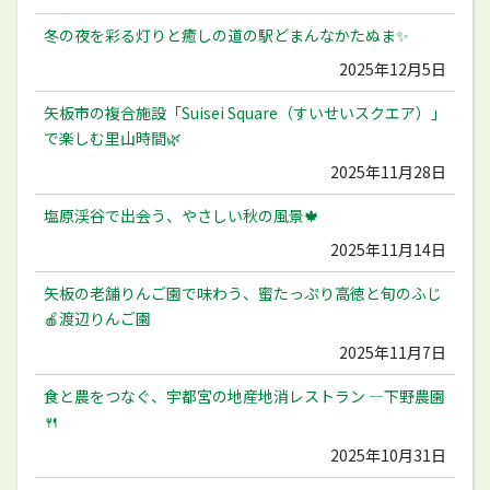
冬の夜を彩る灯りと癒しの道の駅どまんなかたぬま✨
2025年12月5日
矢板市の複合施設「Suisei Square（すいせいスクエア）」
で楽しむ里山時間🌿
2025年11月28日
塩原渓谷で出会う、やさしい秋の風景🍁
2025年11月14日
矢板の老舗りんご園で味わう、蜜たっぷり高徳と旬のふじ
🍎渡辺りんご園
2025年11月7日
食と農をつなぐ、宇都宮の地産地消レストラン ―下野農園
🍴
2025年10月31日