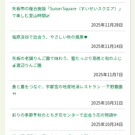
矢板市の複合施設「Suisei Square（すいせいスクエア）」
で楽しむ里山時間🌿
2025年11月28日
塩原渓谷で出会う、やさしい秋の風景🍁
2025年11月14日
矢板の老舗りんご園で味わう、蜜たっぷり高徳と旬のふじ
🍎渡辺りんご園
2025年11月7日
食と農をつなぐ、宇都宮の地産地消レストラン ―下野農園
🍴
2025年10月31日
彩りの季節💐秋のとちぎ花センターで出会う花の物語🌹
2025年10月24日