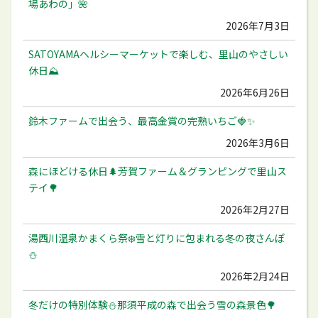
場あわの」🌺
2026年7月3日
SATOYAMAヘルシーマーケットで楽しむ、里山のやさしい
休日⛰️
2026年6月26日
鈴木ファームで出会う、最高金賞の完熟いちご🍓✨
2026年3月6日
森にほどける休日🌲芳賀ファーム＆グランピングで里山ス
テイ🌳
2026年2月27日
湯西川温泉かまくら祭❄️雪と灯りに包まれる冬の夜さんぽ
⛄️
2026年2月24日
冬だけの特別体験⛄️那須平成の森で出会う雪の森景色🌳