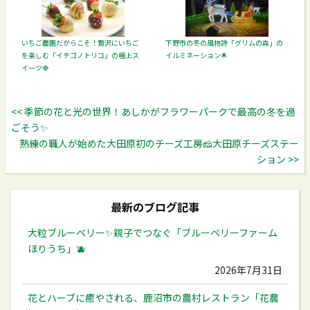
いちご農園だからこそ！贅沢にいちご
下野市の冬の風物詩「グリムの森」の
を楽しむ「イチゴノトリコ」の極上ス
イルミネーション🌟
イーツ🍓
<< 季節の花と光の世界！あしかがフラワーパークで最高の冬を過
ごそう✨
熟練の職人が始めた大田原初のチーズ工房🧀大田原チーズステー
ション >>
最新のブログ記事
大粒ブルーベリー✨️親子でつなぐ「ブルーベリーファーム
ほりうち」🫐
2026年7月31日
花とハーブに癒やされる、鹿沼市の農村レストラン「花農