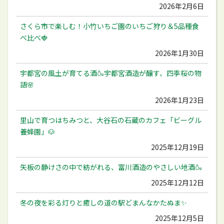
2026年2月6日
さくら市で楽しむ！小竹いちご園のいちご狩り＆5品種食
べ比べ🍓
2026年1月30日
宇都宮の風土が育てる酒🍶宇都宮酒造が醸す、四季桜の物
語🌸
2026年1月23日
里山で育つはちみつと、大谷石の石蔵のカフェ「ビーグル
養蜂園」🐶
2025年12月19日
矢板の静けさの中で紡がれる、富川酒造のやさしい地酒🍶
2025年12月12日
冬の夜を彩る灯りと癒しの道の駅どまんなかたぬま✨
2025年12月5日