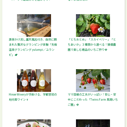
源泉かけ流し露天風呂付き、自然に囲
「とちおとめ」「スカイベリー」「と
まれた贅沢なグランピング体験「矢板
ちあいか」３種類から選べる！猿橋農
温泉グランピング yulampi／ユラン
園で楽しむ絶品のいちご狩り🍓
ピ」🏕️
Hinoe Wineryが手掛ける、宇都宮初の
ママ目線の工夫がいっぱい！安心・安
地元産ワイン🍷
全にこだわった「Twins Farm 真岡いち
ご園」🍓