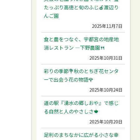
たっぷり高徳と旬のふじ🍎渡辺り
んご園
2025年11月7日
食と農をつなぐ、宇都宮の地産地
消レストラン ―下野農園🍴
2025年10月31日
彩りの季節💐秋のとちぎ花センタ
ーで出会う花の物語🌹
2025年10月24日
道の駅『湧水の郷しおや』で感じ
る自然と人のやさしさ🍁
2025年10月20日
足利のまちなかに広がる小さな幸