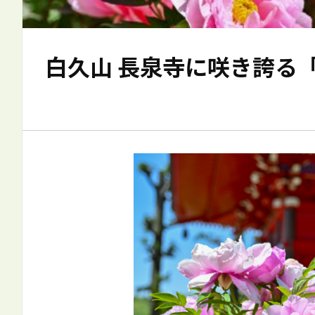
白久山 長泉寺に咲き誇る