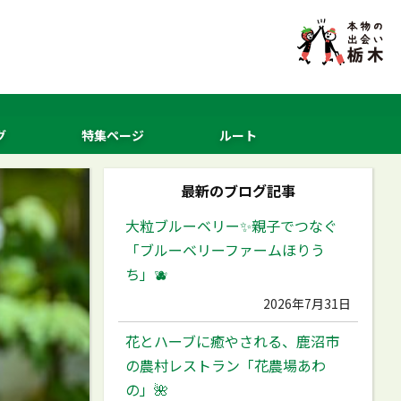
グ
特集ページ
ルート
最新のブログ記事
大粒ブルーベリー✨️親子でつなぐ
「ブルーベリーファームほりう
ち」🫐
2026年7月31日
花とハーブに癒やされる、鹿沼市
の農村レストラン「花農場あわ
の」🌺