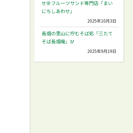
せ🌸フルーツサンド専門店「まい
にちしあわせ」
2025年10月3日
長畑の里山に佇むそば処「三たて
そば長畑庵」🥢
2025年9月19日