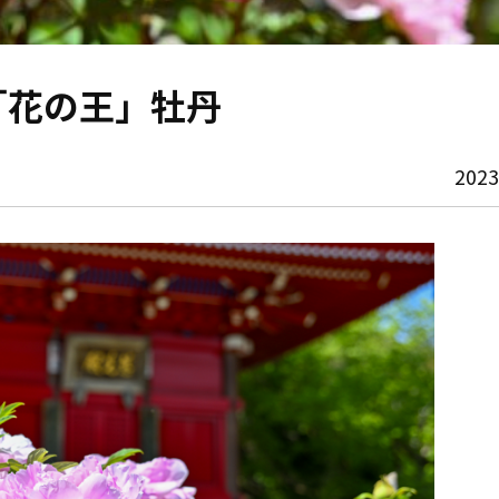
「花の王」牡丹
202