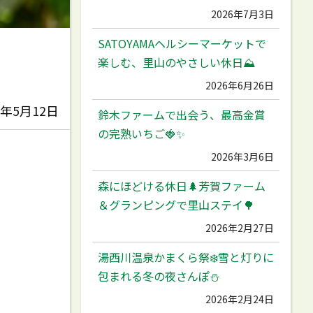
2026年7月3日
SATOYAMAヘルシーマーケットで
楽しむ、里山のやさしい休日⛰️
2026年6月26日
3年5月12日
鈴木ファームで出会う、最高金賞
の完熟いちご🍓✨
2026年3月6日
森にほどける休日🌲芳賀ファーム
＆グランピングで里山ステイ🌳
2026年2月27日
湯西川温泉かまくら祭❄️雪と灯りに
包まれる冬の夜さんぽ⛄️
2026年2月24日