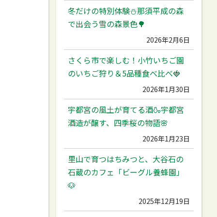
冬だけの特別体験⛄️那須平成の森
で出会う雪の森景色🌳
2026年2月6日
さくら市で楽しむ！小竹いちご園
のいちご狩り＆5品種食べ比べ🍓
2026年1月30日
宇都宮の風土が育てる酒🍶宇都宮
酒造が醸す、四季桜の物語🌸
2026年1月23日
里山で育つはちみつと、大谷石の
石蔵のカフェ「ビーグル養蜂園」
🐶
2025年12月19日