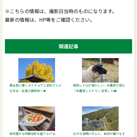
※こちらの情報は、撮影日当時のものになります。
最新の情報は、HP等をご確認ください。
関連記事
黄金色に輝く大イチョウと足利グルメ
昭和レトロが懐かしい✨ 米農家が営む
を求め、紅葉の鑁阿寺へ🍁
「米農家レストラン 百笑」🍴📻️
自然豊かな飛駒地区を盛り上げる、
壮大な湯西川ダムと、自然が織りなす