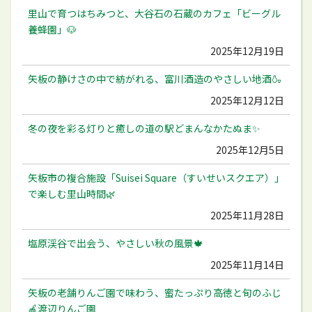
里山で育つはちみつと、大谷石の石蔵のカフェ「ビーグル
養蜂園」🐶
2025年12月19日
矢板の静けさの中で紡がれる、富川酒造のやさしい地酒🍶
2025年12月12日
冬の夜を彩る灯りと癒しの道の駅どまんなかたぬま✨
2025年12月5日
矢板市の複合施設「Suisei Square（すいせいスクエア）」
で楽しむ里山時間🌿
2025年11月28日
塩原渓谷で出会う、やさしい秋の風景🍁
2025年11月14日
矢板の老舗りんご園で味わう、蜜たっぷり高徳と旬のふじ
🍎渡辺りんご園