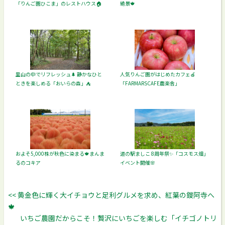
「りんご園ひこま」のレストハウス🏠️
絶景🍁
里山の中でリフレッシュ🌲 静かなひと
人気りんご園がはじめたカフェ🍎
ときを楽しめる「おいらの森」⛺️
「FARMARSCAFE農楽舎」
およそ5,000株が秋色に染まる🍁まんま
道の駅ましこ 8周年祭✨「コスモス畑」
るのコキア
イベント開催🌸
<< 黄金色に輝く大イチョウと足利グルメを求め、紅葉の鑁阿寺へ
🍁
いちご農園だからこそ！贅沢にいちごを楽しむ「イチゴノトリ