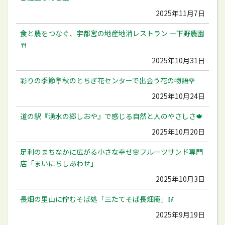
2025年11月7日
食と農をつなぐ、宇都宮の地産地消レストラン ―下野農園
🍴
2025年10月31日
彩りの季節💐秋のとちぎ花センターで出会う花の物語🌹
2025年10月24日
道の駅『湧水の郷しおや』で感じる自然と人のやさしさ🍁
2025年10月20日
足利のまちなかに広がる小さな幸せ🌸フルーツサンド専門
店「まいにちしあわせ」
2025年10月3日
長畑の里山に佇むそば処「三たてそば長畑庵」🥢
2025年9月19日