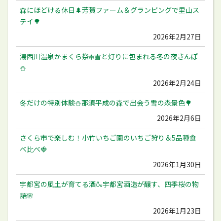
森にほどける休日🌲芳賀ファーム＆グランピングで里山ス
テイ🌳
2026年2月27日
湯西川温泉かまくら祭❄️雪と灯りに包まれる冬の夜さんぽ
⛄️
2026年2月24日
冬だけの特別体験⛄️那須平成の森で出会う雪の森景色🌳
2026年2月6日
さくら市で楽しむ！小竹いちご園のいちご狩り＆5品種食
べ比べ🍓
2026年1月30日
宇都宮の風土が育てる酒🍶宇都宮酒造が醸す、四季桜の物
語🌸
2026年1月23日