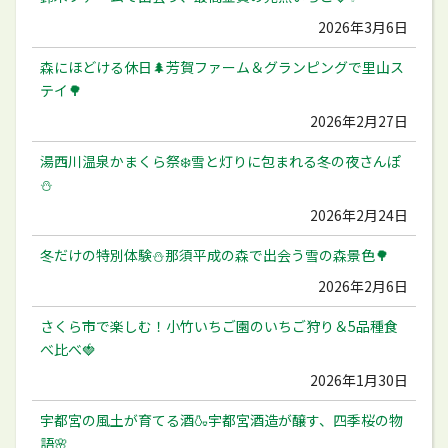
2026年3月6日
森にほどける休日🌲芳賀ファーム＆グランピングで里山ス
テイ🌳
2026年2月27日
湯西川温泉かまくら祭❄️雪と灯りに包まれる冬の夜さんぽ
⛄️
2026年2月24日
冬だけの特別体験⛄️那須平成の森で出会う雪の森景色🌳
2026年2月6日
さくら市で楽しむ！小竹いちご園のいちご狩り＆5品種食
べ比べ🍓
2026年1月30日
宇都宮の風土が育てる酒🍶宇都宮酒造が醸す、四季桜の物
語🌸