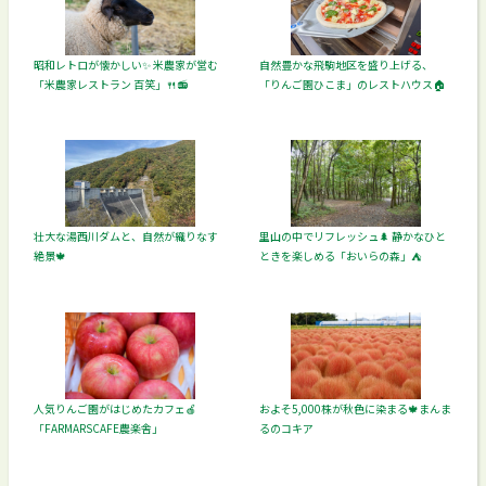
昭和レトロが懐かしい✨ 米農家が営む
自然豊かな飛駒地区を盛り上げる、
「米農家レストラン 百笑」🍴📻️
「りんご園ひこま」のレストハウス🏠️
壮大な湯西川ダムと、自然が織りなす
里山の中でリフレッシュ🌲 静かなひと
絶景🍁
ときを楽しめる「おいらの森」⛺️
人気りんご園がはじめたカフェ🍎
およそ5,000株が秋色に染まる🍁まんま
「FARMARSCAFE農楽舎」
るのコキア