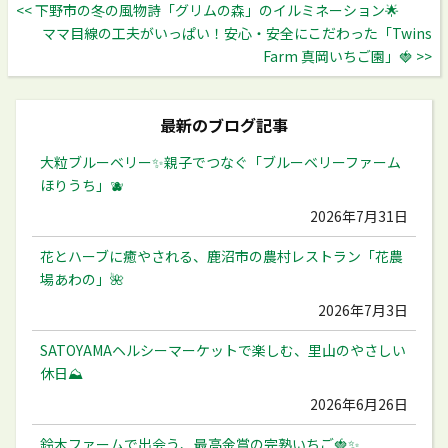
<< 下野市の冬の風物詩「グリムの森」のイルミネーション🌟
ママ目線の工夫がいっぱい！安心・安全にこだわった「Twins
Farm 真岡いちご園」🍓 >>
最新のブログ記事
大粒ブルーベリー✨️親子でつなぐ「ブルーベリーファーム
ほりうち」🫐
2026年7月31日
花とハーブに癒やされる、鹿沼市の農村レストラン「花農
場あわの」🌺
2026年7月3日
SATOYAMAヘルシーマーケットで楽しむ、里山のやさしい
休日⛰️
2026年6月26日
鈴木ファームで出会う、最高金賞の完熟いちご🍓✨