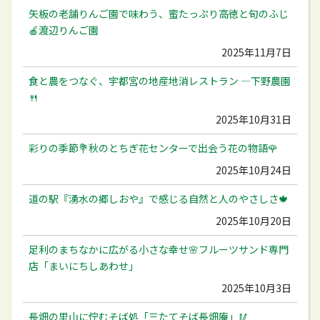
矢板の老舗りんご園で味わう、蜜たっぷり高徳と旬のふじ
🍎渡辺りんご園
2025年11月7日
食と農をつなぐ、宇都宮の地産地消レストラン ―下野農園
🍴
2025年10月31日
彩りの季節💐秋のとちぎ花センターで出会う花の物語🌹
2025年10月24日
道の駅『湧水の郷しおや』で感じる自然と人のやさしさ🍁
2025年10月20日
足利のまちなかに広がる小さな幸せ🌸フルーツサンド専門
店「まいにちしあわせ」
2025年10月3日
長畑の里山に佇むそば処「三たてそば長畑庵」🥢