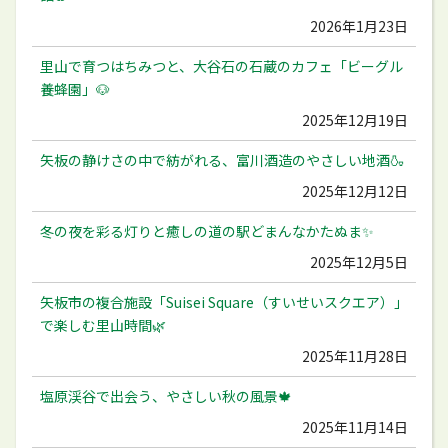
2026年1月23日
里山で育つはちみつと、大谷石の石蔵のカフェ「ビーグル
養蜂園」🐶
2025年12月19日
矢板の静けさの中で紡がれる、富川酒造のやさしい地酒🍶
2025年12月12日
冬の夜を彩る灯りと癒しの道の駅どまんなかたぬま✨
2025年12月5日
矢板市の複合施設「Suisei Square（すいせいスクエア）」
で楽しむ里山時間🌿
2025年11月28日
塩原渓谷で出会う、やさしい秋の風景🍁
2025年11月14日