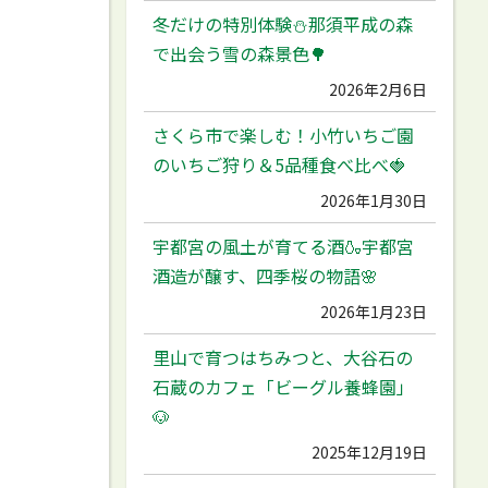
冬だけの特別体験⛄️那須平成の森
で出会う雪の森景色🌳
2026年2月6日
さくら市で楽しむ！小竹いちご園
のいちご狩り＆5品種食べ比べ🍓
2026年1月30日
宇都宮の風土が育てる酒🍶宇都宮
酒造が醸す、四季桜の物語🌸
2026年1月23日
里山で育つはちみつと、大谷石の
石蔵のカフェ「ビーグル養蜂園」
🐶
2025年12月19日