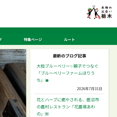
グ
特集ページ
ルート
最新のブログ記事
大粒ブルーベリー✨️親子でつなぐ
「ブルーベリーファームほりう
ち」🫐
2026年7月31日
花とハーブに癒やされる、鹿沼市
の農村レストラン「花農場あわ
の」🌺