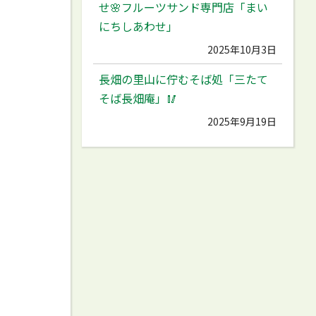
せ🌸フルーツサンド専門店「まい
にちしあわせ」
2025年10月3日
長畑の里山に佇むそば処「三たて
そば長畑庵」🥢
2025年9月19日