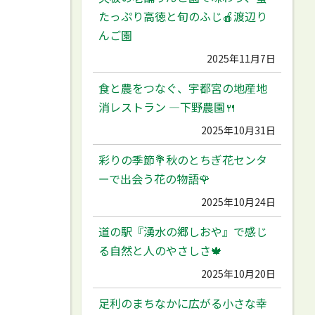
たっぷり高徳と旬のふじ🍎渡辺り
んご園
2025年11月7日
食と農をつなぐ、宇都宮の地産地
消レストラン ―下野農園🍴
2025年10月31日
彩りの季節💐秋のとちぎ花センタ
ーで出会う花の物語🌹
2025年10月24日
道の駅『湧水の郷しおや』で感じ
る自然と人のやさしさ🍁
2025年10月20日
足利のまちなかに広がる小さな幸