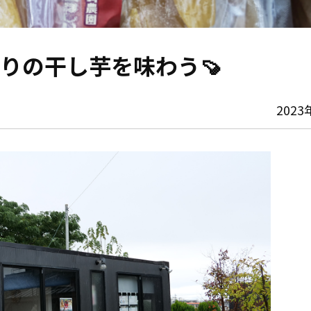
りの干し芋を味わう🍠
2023